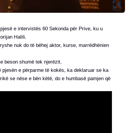
jesë e intervistës 60 Sekonda për Prive, ku u
rijan Halili.
yshe nuk do të bëhej aktor, kurse, marrëdhënien
se beson shumë tek njerëzit.
 pjesën e përparme të kokës, ka deklaruar se ka
 frikë se nëse e bën këtë, do e humbasë pamjen që