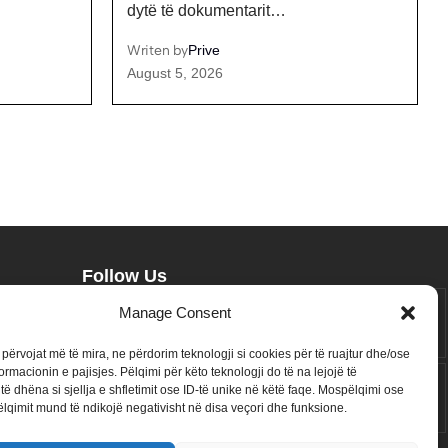
dhe…
Writen by
Prive
May 4, 2026
Follow Us
a flet
258k
Followers
415k
Followers
Manage Consent
etësore
Like
Follow
r përvojat më të mira, ne përdorim teknologji si cookies për të ruajtur dhe/ose
ormacionin e pajisjes. Pëlqimi për këto teknologji do të na lejojë të
340k
Subscribers
184k
Followers
ë dhëna si sjellja e shfletimit ose ID-të unike në këtë faqe. Mospëlqimi ose
aja’,
ëlqimit mund të ndikojë negativisht në disa veçori dhe funksione.
Subscribe
Follow
e s’do