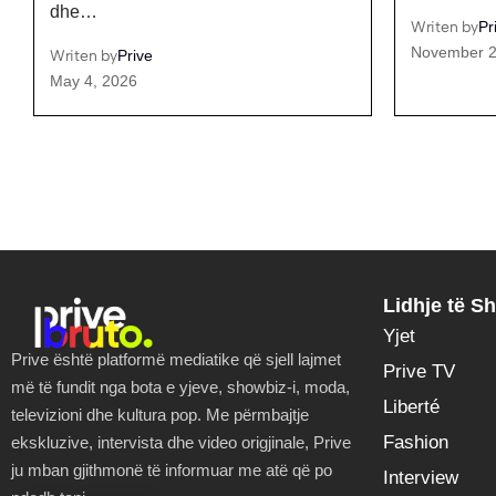
Writen by
Prive
Writen by
ad
November 22, 2025
January 21,
Lidhje të Sh
Yjet
Prive është platformë mediatike që sjell lajmet
Prive TV
më të fundit nga bota e yjeve, showbiz-i, moda,
Liberté
televizioni dhe kultura pop. Me përmbajtje
Fashion
ekskluzive, intervista dhe video origjinale, Prive
ju mban gjithmonë të informuar me atë që po
Interview