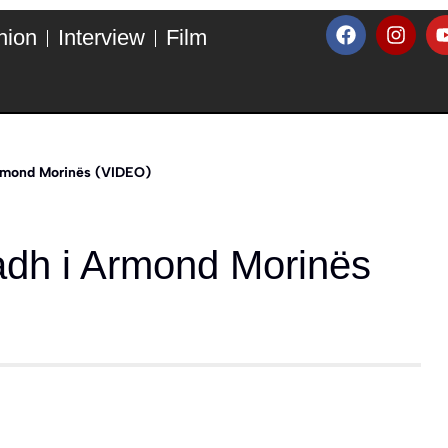
hion
Interview
Film
Armond Morinës (VIDEO)
adh i Armond Morinës