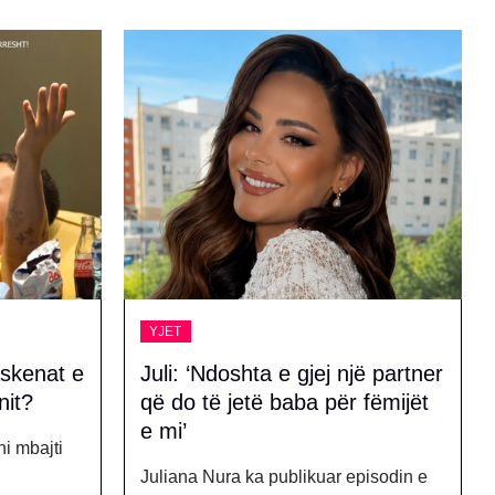
YJET
jë partner
Në ditëlindjen e djalit, Andi
 fëmijët
Shehi dhe partnerja e tij
kurorëzojnë dashurinë
pisodin e
Dita e djeshme ka qenë tejet e veçantë