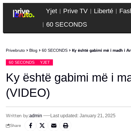
Yjet
Prive TV
Liberté
Fas
60 SECONDS
Privebruto
>
Blog
>
60 SECONDS
>
Ky është gabimi më i madh i 
60 SECONDS
YJET
Ky është gabimi më i m
(VIDEO)
Written by:
admin
Last updated: January 21, 2025
Share