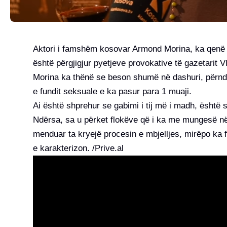
Aktori i famshëm kosovar Armond Morina, ka qenë p
është përgjigjur pyetjeve provokative të gazetarit Vlo
Morina ka thënë se beson shumë në dashuri, përndr
e fundit seksuale e ka pasur para 1 muaji.
Ai është shprehur se gabimi i tij më i madh, është 
Ndërsa, sa u përket flokëve që i ka me mungesë në
menduar ta kryejë procesin e mbjelljes, mirëpo ka
e karakterizon. /Prive.al