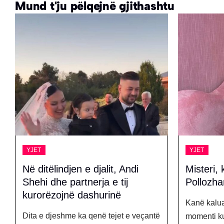
Mund t'ju pëlqejnë gjithashtu
YJET
THROWBA
Misteri, ku është Alba
Çfarë nd
Pollozhani?
koncerte
Kanë kaluar plot 14 orë që nga
Javën që l
momenti kur…
dy koncer