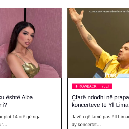
CK
YJET
YJET
odhi në prapaskenat e
Juli: ‘Ndoshta e gjej n
ve të Yll Limanit?
që do të jetë baba për
e mi’
amë pas Yll Limani mbajti
Juliana Nura ka publikuar e
tet…