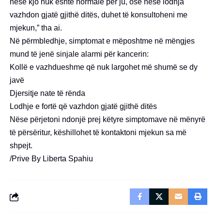
nëse kjo nuk është normale për ju, ose nëse lodhja
vazhdon gjatë gjithë ditës, duhet të konsultoheni me
mjekun,” tha ai.
Në përmbledhje, simptomat e mëposhtme në mëngjes
mund të jenë sinjale alarmi për kancerin:
Kollë e vazhdueshme që nuk largohet më shumë se dy
javë
Djersitje nate të rënda
Lodhje e fortë që vazhdon gjatë gjithë ditës
Nëse përjetoni ndonjë prej këtyre simptomave në mënyrë
të përsëritur, këshillohet të kontaktoni mjekun sa më
shpejt.
/Prive By Liberta Spahiu