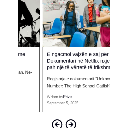
e
E ngacmoi vajzën e saj për një vit –
Gjyk
Dokumentari në Netflix nxjerr në
Bro
pah një të vërtetë të frikshme
, Ne-
Këngë
Regjisorja e dokumentarit "Unknown
paraq
Number: The High School Catfish"…
Writen
Octobe
Writen by
Prive
September 5, 2025