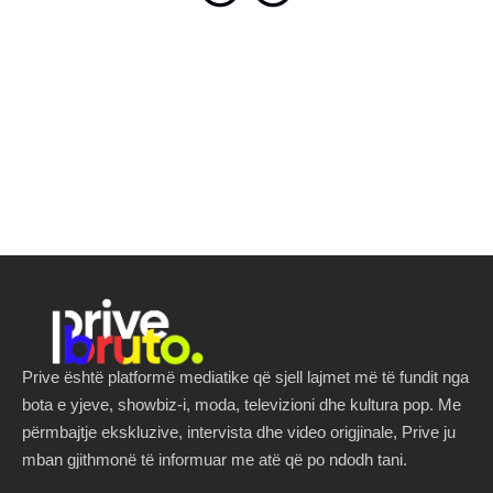
Prive është platformë mediatike që sjell lajmet më të fundit nga
bota e yjeve, showbiz-i, moda, televizioni dhe kultura pop. Me
përmbajtje ekskluzive, intervista dhe video origjinale, Prive ju
mban gjithmonë të informuar me atë që po ndodh tani.