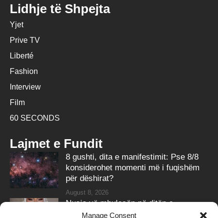
Lidhje të Shpejta
Yjet
Prive TV
Liberté
Fashion
Interview
Film
60 SECONDS
Lajmet e Fundit
8 gushti, dita e manifestimit: Pse 8/8
konsiderohet momenti më i fuqishëm
për dëshirat?
August 8, 2026
Nusja vë mbulesën në ditën e
martesës, ky është reagimi i burrit
Manage Consent