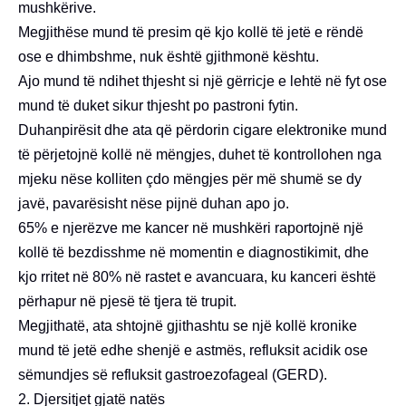
mushkërive.
Megjithëse mund të presim që kjo kollë të jetë e rëndë
ose e dhimbshme, nuk është gjithmonë kështu.
Ajo mund të ndihet thjesht si një gërricje e lehtë në fyt ose
mund të duket sikur thjesht po pastroni fytin.
Duhanpirësit dhe ata që përdorin cigare elektronike mund
të përjetojnë kollë në mëngjes, duhet të kontrollohen nga
mjeku nëse kolliten çdo mëngjes për më shumë se dy
javë, pavarësisht nëse pijnë duhan apo jo.
65% e njerëzve me kancer në mushkëri raportojnë një
kollë të bezdisshme në momentin e diagnostikimit, dhe
kjo rritet në 80% në rastet e avancuara, ku kanceri është
përhapur në pjesë të tjera të trupit.
Megjithatë, ata shtojnë gjithashtu se një kollë kronike
mund të jetë edhe shenjë e astmës, refluksit acidik ose
sëmundjes së refluksit gastroezofageal (GERD).
2. Djersitjet gjatë natës