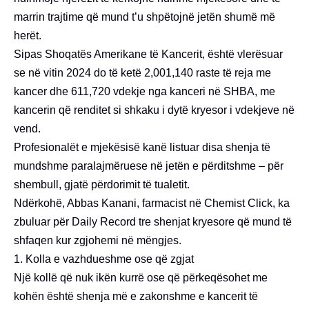
marrin trajtime që mund t’u shpëtojnë jetën shumë më
herët.
Sipas Shoqatës Amerikane të Kancerit, është vlerësuar
se në vitin 2024 do të ketë 2,001,140 raste të reja me
kancer dhe 611,720 vdekje nga kanceri në SHBA, me
kancerin që renditet si shkaku i dytë kryesor i vdekjeve në
vend.
Profesionalët e mjekësisë kanë listuar disa shenja të
mundshme paralajmëruese në jetën e përditshme – për
shembull, gjatë përdorimit të tualetit.
Ndërkohë, Abbas Kanani, farmacist në Chemist Click, ka
zbuluar për Daily Record tre shenjat kryesore që mund të
shfaqen kur zgjohemi në mëngjes.
1. Kolla e vazhdueshme ose që zgjat
Një kollë që nuk ikën kurrë ose që përkeqësohet me
kohën është shenja më e zakonshme e kancerit të