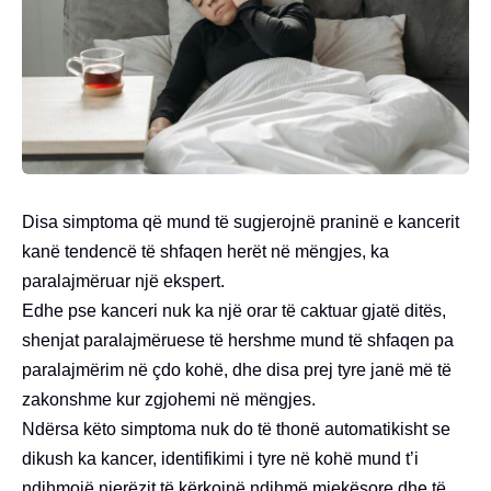
Disa simptoma që mund të sugjerojnë praninë e kancerit
kanë tendencë të shfaqen herët në mëngjes, ka
paralajmëruar një ekspert.
Edhe pse kanceri nuk ka një orar të caktuar gjatë ditës,
shenjat paralajmëruese të hershme mund të shfaqen pa
paralajmërim në çdo kohë, dhe disa prej tyre janë më të
zakonshme kur zgjohemi në mëngjes.
Ndërsa këto simptoma nuk do të thonë automatikisht se
dikush ka kancer, identifikimi i tyre në kohë mund t’i
ndihmojë njerëzit të kërkojnë ndihmë mjekësore dhe të