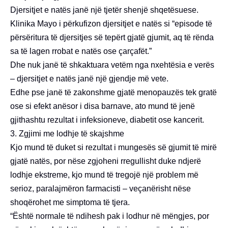
Djersitjet e natës janë një tjetër shenjë shqetësuese.
Klinika Mayo i përkufizon djersitjet e natës si “episode të
përsëritura të djersitjes së tepërt gjatë gjumit, aq të rënda
sa të lagen rrobat e natës ose çarçafët.”
Dhe nuk janë të shkaktuara vetëm nga nxehtësia e verës
– djersitjet e natës janë një gjendje më vete.
Edhe pse janë të zakonshme gjatë menopauzës tek gratë
ose si efekt anësor i disa barnave, ato mund të jenë
gjithashtu rezultat i infeksioneve, diabetit ose kancerit.
3. Zgjimi me lodhje të skajshme
Kjo mund të duket si rezultat i mungesës së gjumit të mirë
gjatë natës, por nëse zgjoheni rregullisht duke ndjerë
lodhje ekstreme, kjo mund të tregojë një problem më
serioz, paralajmëron farmacisti – veçanërisht nëse
shoqërohet me simptoma të tjera.
“Është normale të ndihesh pak i lodhur në mëngjes, por