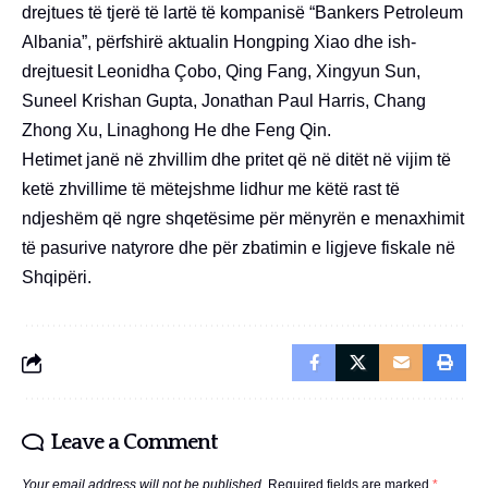
drejtues të tjerë të lartë të kompanisë “Bankers Petroleum
Albania”, përfshirë aktualin Hongping Xiao dhe ish-
drejtuesit Leonidha Çobo, Qing Fang, Xingyun Sun,
Suneel Krishan Gupta, Jonathan Paul Harris, Chang
Zhong Xu, Linaghong He dhe Feng Qin.
Hetimet janë në zhvillim dhe pritet që në ditët në vijim të
ketë zhvillime të mëtejshme lidhur me këtë rast të
ndjeshëm që ngre shqetësime për mënyrën e menaxhimit
të pasurive natyrore dhe për zbatimin e ligjeve fiskale në
Shqipëri.
Leave a Comment
Your email address will not be published.
Required fields are marked
*