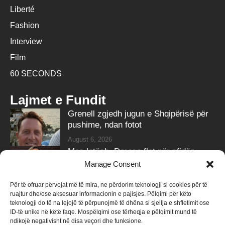
Liberté
Fashion
Interview
Film
60 SECONDS
Lajmet e Fundit
Grenell zgjedh jugun e Shqipërisë për
pushime, ndan fotot
August 6, 2026
Mes lotësh, Doresa flet për sfidën
shëndetësore të burrit
Manage Consent
August 6, 2026
Për të ofruar përvojat më të mira, ne përdorim teknologji si cookies për të
ruajtur dhe/ose aksesuar informacionin e pajisjes. Pëlqimi për këto
Follow Us
teknologji do të na lejojë të përpunojmë të dhëna si sjellja e shfletimit ose
ID-të unike në këtë faqe. Mospëlqimi ose tërheqja e pëlqimit mund të
258k
Followers
415k
Followers
ndikojë negativisht në disa veçori dhe funksione.