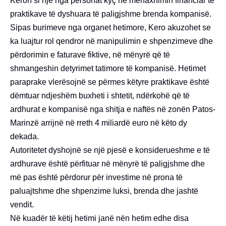
Keron si një nga personat kyç në menaxhimin financiar të
praktikave të dyshuara të paligjshme brenda kompanisë.
Sipas burimeve nga organet hetimore, Kero akuzohet se
ka luajtur rol qendror në manipulimin e shpenzimeve dhe
përdorimin e faturave fiktive, në mënyrë që të
shmangeshin detyrimet tatimore të kompanisë. Hetimet
paraprake vlerësojnë se përmes këtyre praktikave është
dëmtuar ndjeshëm buxheti i shtetit, ndërkohë që të
ardhurat e kompanisë nga shitja e naftës në zonën Patos-
Marinzë arrijnë në rreth 4 miliardë euro në këto dy
dekada.
Autoritetet dyshojnë se një pjesë e konsiderueshme e të
ardhurave është përfituar në mënyrë të paligjshme dhe
më pas është përdorur për investime në prona të
paluajtshme dhe shpenzime luksi, brenda dhe jashtë
vendit.
Në kuadër të këtij hetimi janë nën hetim edhe disa