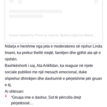
A post shared by Prive by Liberta Spahiu (@prive.libertaspahiu)
Ndarja e hershme nga jeta e moderatores së njohur Linda
Imami, ka prekur thellë miqtë, familjen dhe gjithë ata që e
njohën.
Bashkëshorti i saj, Ata Arikfidan, ka reaguar në rrjete
sociale publikoi me një mesazh emocional, duke
shprehur dhimbjen dhe dashurinë e përjetshme për gruan
e tij.
Ai shkruan:
“Gruaja ime e dashur, Sot të përcolla drejt
përjetësisë…