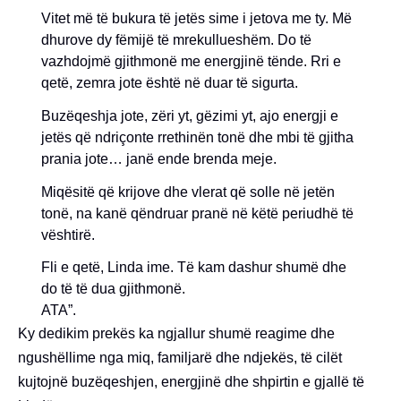
Vitet më të bukura të jetës sime i jetova me ty. Më
dhurove dy fëmijë të mrekullueshëm. Do të
vazhdojmë gjithmonë me energjinë tënde. Rri e
qetë, zemra jote është në duar të sigurta.
Buzëqeshja jote, zëri yt, gëzimi yt, ajo energji e
jetës që ndriçonte rrethinën tonë dhe mbi të gjitha
prania jote… janë ende brenda meje.
Miqësitë që krijove dhe vlerat që solle në jetën
tonë, na kanë qëndruar pranë në këtë periudhë të
vështirë.
Fli e qetë, Linda ime. Të kam dashur shumë dhe
do të të dua gjithmonë.
ATA”.
Ky dedikim prekës ka ngjallur shumë reagime dhe
ngushëllime nga miq, familjarë dhe ndjekës, të cilët
kujtojnë buzëqeshjen, energjinë dhe shpirtin e gjallë të