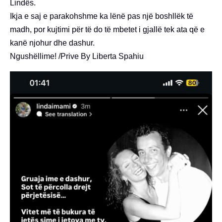
Lindës.
Ikja e saj e parakohshme ka lënë pas një boshllëk të
madh, por kujtimi për të do të mbetet i gjallë tek ata që e
kanë njohur dhe dashur.
Ngushëllime! /Prive By Liberta Spahiu