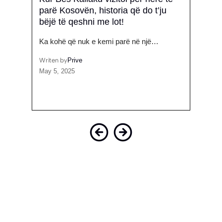
parë Kosovën, historia që do t’ju
dorë
bëjë të qeshni me lot!
kohë
 është
paso
Ka kohë që nuk e kemi parë në një…
Dekla
Writen by
Prive
konku
May 5, 2025
Writen
July 3