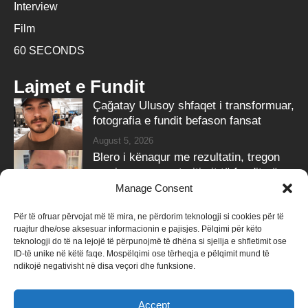
Interview
Film
60 SECONDS
Lajmet e Fundit
Çağatay Ulusoy shfaqet i transformuar,
fotografia e fundit befason fansat
August 5, 2026
Blero i kënaqur me rezultatin, tregon
pamjen e re pas trajtimit të fundit në
‘Ozone Clinic’
Manage Consent
August 5, 2026
Për të ofruar përvojat më të mira, ne përdorim teknologji si cookies për të
ruajtur dhe/ose aksesuar informacionin e pajisjes. Pëlqimi për këto
Follow Us
teknologji do të na lejojë të përpunojmë të dhëna si sjellja e shfletimit ose
ID-të unike në këtë faqe. Mospëlqimi ose tërheqja e pëlqimit mund të
258k
Followers
415k
Followers
ndikojë negativisht në disa veçori dhe funksione.
Like
Follow
Accept