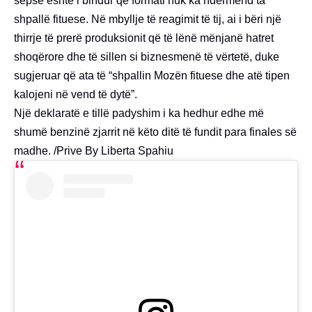
sepse është i bindur që formati nuk ka ndërmend ta
shpallë fituese. Në mbyllje të reagimit të tij, ai i bëri një
thirrje të prerë produksionit që të lënë mënjanë hatret
shoqërore dhe të sillen si biznesmenë të vërtetë, duke
sugjeruar që ata të “shpallin Mozën fituese dhe atë tipen
kalojeni në vend të dytë”.
Një deklaratë e tillë padyshim i ka hedhur edhe më
shumë benzinë zjarrit në këto ditë të fundit para finales së
madhe. /Prive By Liberta Spahiu