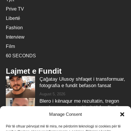
Prive TV
Liberté
Fashion
Interview
Film
60 SECONDS
Lajmet e Fundit
Çağatay Ulusoy shfaqet i transformuar,
fotografia e fundit befason fansat
August 5, 2026
Blero i kënaqur me rezultatin, tregon
pamjen e re pas trajtimit të fundit në
‘Ozone Clinic’
Manage Consent
August 5, 2026
Për të ofruar përvojat më të mira, ne përdorim teknologji si cookies për të