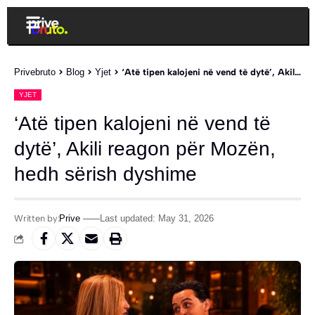
Privebruto
>
Blog
>
Yjet
>
‘Atë tipen kalojeni në vend të dytë’, Akili reagon për Mozën, hedh sërish dyshime
YJET
‘Atë tipen kalojeni në vend të
dytë’, Akili reagon për Mozën,
hedh sërish dyshime
Written by:
Prive
Last updated: May 31, 2026