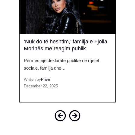
ti
‘Nuk do të heshtim,’ familja e Fjolla
“Fil
Morinës me reagim publik
thonë
shfa
Përmes një deklarate publike në rrjetet
Filmi
sociale, familja dhe…
Matt
Writen by
Prive
December 22, 2025
Writen
Januar