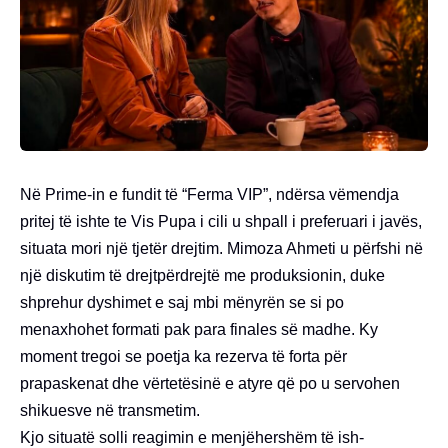
Në Prime-in e fundit të “Ferma VIP”, ndërsa vëmendja
pritej të ishte te Vis Pupa i cili u shpall i preferuari i javës,
situata mori një tjetër drejtim. Mimoza Ahmeti u përfshi në
një diskutim të drejtpërdrejtë me produksionin, duke
shprehur dyshimet e saj mbi mënyrën se si po
menaxhohet formati pak para finales së madhe. Ky
moment tregoi se poetja ka rezerva të forta për
prapaskenat dhe vërtetësinë e atyre që po u servohen
shikuesve në transmetim.
Kjo situatë solli reagimin e menjëhershëm të ish-