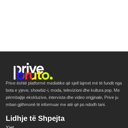
Prive është platformë mediatike që sjell lajmet më të fundit nga
bota e yjeve, showbiz-i, moda, televizioni dhe kultura pop. Me
përmbajtje ekskluzive, intervista dhe video origjinale, Prive ju
mban gjithmonë të informuar me atë që po ndodh tani.
Lidhje të Shpejta
Yjet