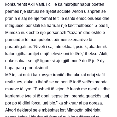
konkurrentit Akil Varfi, i cili e ka mbrojtur hapur poeten
përmes një statusi në rrjetet sociale. Aktori u shpreh se
prania e saj në një format të tillë është emocionuese dhe
intriguese, por stafi ka harruar një fakt thelbësor. Sipas tij,
Mimoza nuk është një personazh “kazani” dhe është e
pamundur të manipulohet përmes skenarëve të
parapërgatitur. “Niveli i saj intelektual, psiqik, akademik
kalon gjitha arritjet e një televizioni të tërë,” theksoi Akili,
duke shtuar se një figurë si ajo gjithmonë do të jetë dy
hapa para produksionit.
Më tej, ai nuk i ka kursyer ironitë dhe akuzat ndaj stafit
realizues, duke u thënë se ndihen të fortë vetëm brenda
mureve të tyre. “Pushteti të lejon të luash me njerëzit dhe
karrierat e tyre si të doni, sepse jeni brenda guackës tuaj,
por po të dilni forca juaj bie,” ka shkruar ai pa doreza.
Aktori deklaroi se e mbështet fort Mimozën pikërisht