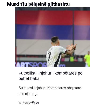
Mund t'ju pëlqejnë gjithashtu
shësh
Futbollisti i njohur i kombëtares po
Këng
it
bëhet baba
ndan
 për
Sulmuesi i njohur i Kombëtares shqiptare
Këngët
dhe një prej…
ndarë
Writen by
Prive
Writen