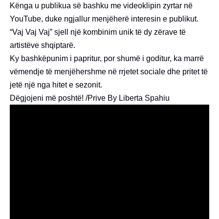
Kënga u publikua së bashku me videoklipin zyrtar në
YouTube, duke ngjallur menjëherë interesin e publikut.
“Vaj Vaj Vaj” sjell një kombinim unik të dy zërave të
artistëve shqiptarë.
Ky bashkëpunim i papritur, por shumë i goditur, ka marrë
vëmendje të menjëhershme në rrjetet sociale dhe pritet të
jetë një nga hitet e sezonit.
Dëgjojeni më poshtë! /Prive By Liberta Spahiu