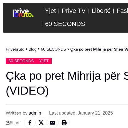
Yjet
Prive TV
Liberté
Fas
60 SECONDS
Privebruto
>
Blog
>
60 SECONDS
>
Çka po pret Mihrija për Shën V
60 SECONDS
YJET
Çka po pret Mihrija për 
(VIDEO)
Written by:
admin
Last updated: January 21, 2025
Share