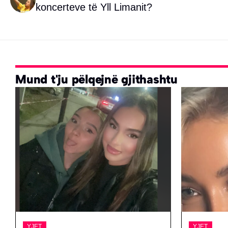
koncerteve të Yll Limanit?
Mund t'ju pëlqejnë gjithashtu
YJET
YJET