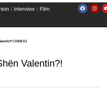
hion
Interview
Film
alentin?! (VIDEO)
Shën Valentin?!