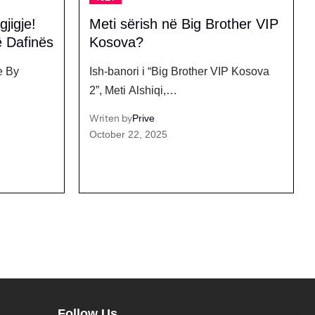
jigje!
Meti sërish në Big Brother VIP
ë Dafinës
Kosova?
e By
Ish-banori i “Big Brother VIP Kosova
2”, Meti Alshiqi,…
Writen by
Prive
October 22, 2025
Follow Us