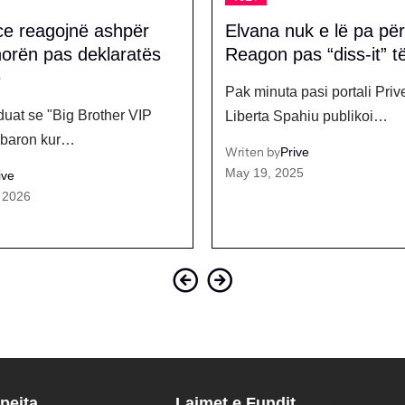
ce reagojnë ashpër
Elvana nuk e lë pa përg
orën pas deklaratës
Reagon pas “diss-it” t
e
Pak minuta pasi portali Priv
at se "Big Brother VIP
Liberta Spahiu publikoi…
baron kur…
Writen by
Prive
May 19, 2025
ive
 2026
pejta
Lajmet e Fundit