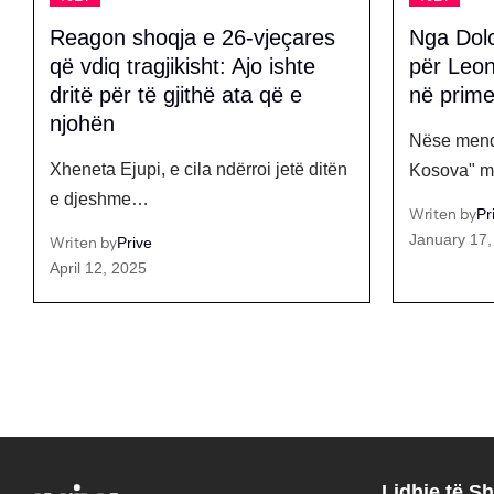
Reagon shoqja e 26-vjeçares
Nga Dol
që vdiq tragjikisht: Ajo ishte
për Leon
dritë për të gjithë ata që e
në prim
njohën
Nëse mendu
Xheneta Ejupi, e cila ndërroi jetë ditën
Kosova" m
e djeshme…
Writen by
Pr
January 17,
Writen by
Prive
April 12, 2025
Lidhje të Sh