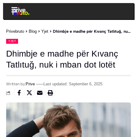
Privebruto
>
Blog
>
Yjet
>
Dhimbje e madhe për Kıvanç Tatlıtuğ, nuk i mban dot lotët
YJET
Dhimbje e madhe për Kıvanç
Tatlıtuğ, nuk i mban dot lotët
Written by:
Prive
Last updated: September 6, 2025