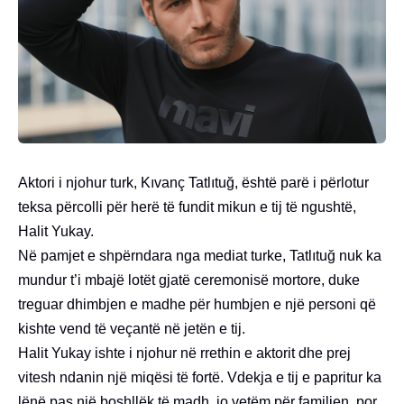
Aktori i njohur turk, Kıvanç Tatlıtuğ, është parë i përlotur
teksa përcolli për herë të fundit mikun e tij të ngushtë,
Halit Yukay.
Në pamjet e shpërndara nga mediat turke, Tatlıtuğ nuk ka
mundur t’i mbajë lotët gjatë ceremonisë mortore, duke
treguar dhimbjen e madhe për humbjen e një personi që
kishte vend të veçantë në jetën e tij.
Halit Yukay ishte i njohur në rrethin e aktorit dhe prej
vitesh ndanin një miqësi të fortë. Vdekja e tij e papritur ka
lënë pas një boshllëk të madh, jo vetëm për familjen, por