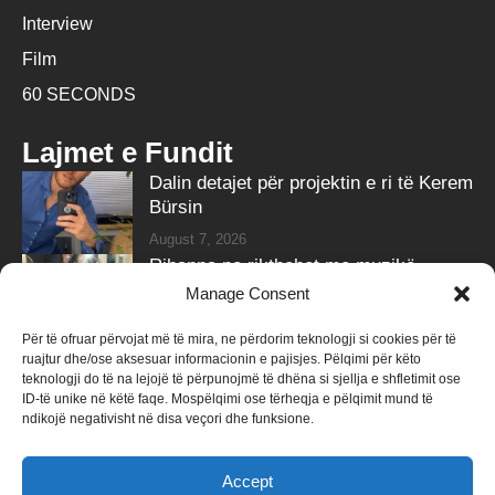
Interview
Film
60 SECONDS
Lajmet e Fundit
Dalin detajet për projektin e ri të Kerem
Bürsin
August 7, 2026
Rihanna po rikthehet me muzikë,
partneri i zbulon sekretin
Manage Consent
August 7, 2026
Për të ofruar përvojat më të mira, ne përdorim teknologji si cookies për të
ruajtur dhe/ose aksesuar informacionin e pajisjes. Pëlqimi për këto
Follow Us
teknologji do të na lejojë të përpunojmë të dhëna si sjellja e shfletimit ose
ID-të unike në këtë faqe. Mospëlqimi ose tërheqja e pëlqimit mund të
258k
Followers
415k
Followers
ndikojë negativisht në disa veçori dhe funksione.
Like
Follow
Accept
340k
Subscribers
184k
Followers