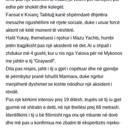
edhe për shokët dhe kolegët.
Fansat e Kıvanç Tatlıtuğ kanë shpërndarë dhjetëra
mesazhe ngushëllimi në rrjete sociale, duke i uruar forcë
aktorit në këtë moment të vështirë.
Halit Yukay, themeluesi i njohur i Mazu Yachts, humbi
jetën tragjikisht pas një aksidenti në det. Ai u shpall i
zhdukur më 4 gusht, kur u nis nga Yalova për në Mykonos
me jahtin e tij “Graywolf”.
Dita pas nisjes, jahti i tij u gjet i copëtuar dhe në gjendje
të përmbytur pranë Ishullit Marmara, duke ngritur
menjëherë dyshimet se kishte ndodhur një aksident i
rëndë.
Pas një kërkimi intensiv prej 19 ditësh, trupës së tij iu gjet
gjurmë në shtratin e detit, në një thellësi prej 68 metrash.
Identifikimi i tij u bë fillimisht nga ora që mbante në dorë
dhe më pas u konfirmua me zbatim të ekspertizës mjeko-