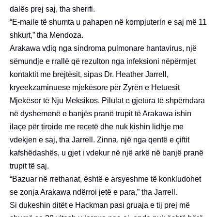
dalës prej saj, tha sherifi.
“E-maile të shumta u pahapen në kompjuterin e saj më 11
shkurt,” tha Mendoza.
Arakawa vdiq nga sindroma pulmonare hantavirus, një
sëmundje e rrallë që rezulton nga infeksioni nëpërmjet
kontaktit me brejtësit, sipas Dr. Heather Jarrell,
kryeekzaminuese mjekësore për Zyrën e Hetuesit
Mjekësor të Nju Meksikos. Pilulat e gjetura të shpërndara
në dyshemenë e banjës pranë trupit të Arakawa ishin
ilaçe për tiroide me recetë dhe nuk kishin lidhje me
vdekjen e saj, tha Jarrell. Zinna, një nga qentë e çiftit
kafshëdashës, u gjet i vdekur në një arkë në banjë pranë
trupit të saj.
“Bazuar në rrethanat, është e arsyeshme të konkludohet
se zonja Arakawa ndërroi jetë e para,” tha Jarrell.
Si dukeshin ditët e Hackman pasi gruaja e tij prej më