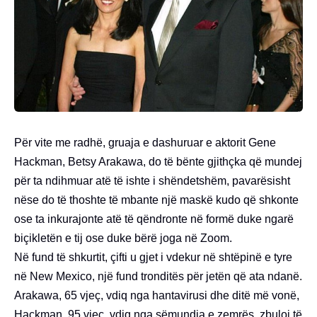
Për vite me radhë, gruaja e dashuruar e aktorit Gene
Hackman, Betsy Arakawa, do të bënte gjithçka që mundej
për ta ndihmuar atë të ishte i shëndetshëm, pavarësisht
nëse do të thoshte të mbante një maskë kudo që shkonte
ose ta inkurajonte atë të qëndronte në formë duke ngarë
biçikletën e tij ose duke bërë joga në Zoom.
Në fund të shkurtit, çifti u gjet i vdekur në shtëpinë e tyre
në New Mexico, një fund tronditës për jetën që ata ndanë.
Arakawa, 65 vjeç, vdiq nga hantavirusi dhe ditë më vonë,
Hackman, 95 vjeç, vdiq nga sëmundja e zemrës, zbuloi të