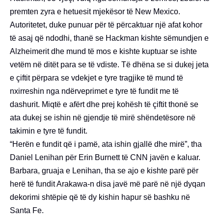
premten zyra e hetuesit mjekësor të New Mexico.
Autoritetet, duke punuar për të përcaktuar një afat kohor
të asaj që ndodhi, thanë se Hackman kishte sëmundjen e
Alzheimerit dhe mund të mos e kishte kuptuar se ishte
vetëm në ditët para se të vdiste. Të dhëna se si dukej jeta
e çiftit përpara se vdekjet e tyre tragjike të mund të
nxirreshin nga ndërveprimet e tyre të fundit me të
dashurit. Miqtë e afërt dhe prej kohësh të çiftit thonë se
ata dukej se ishin në gjendje të mirë shëndetësore në
takimin e tyre të fundit.
“Herën e fundit që i pamë, ata ishin gjallë dhe mirë”, tha
Daniel Lenihan për Erin Burnett të CNN javën e kaluar.
Barbara, gruaja e Lenihan, tha se ajo e kishte parë për
herë të fundit Arakawa-n disa javë më parë në një dyqan
dekorimi shtëpie që të dy kishin hapur së bashku në
Santa Fe.