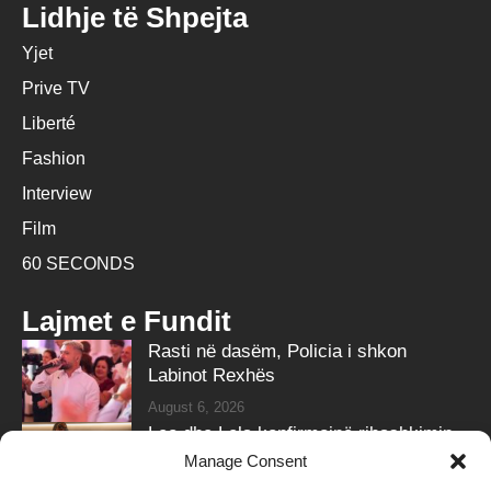
Lidhje të Shpejta
Yjet
Prive TV
Liberté
Fashion
Interview
Film
60 SECONDS
Lajmet e Fundit
Rasti në dasëm, Policia i shkon
Labinot Rexhës
August 6, 2026
Leo dhe Lela konfirmojnë ribashkimin
me klipin e ri
Manage Consent
August 6, 2026