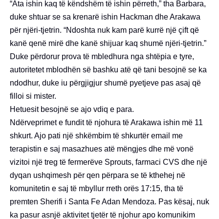
“Ata ishin kaq të këndshëm të ishin përreth,” tha Barbara,
duke shtuar se sa krenarë ishin Hackman dhe Arakawa
për njëri-tjetrin. “Ndoshta nuk kam parë kurrë një çift që
kanë qenë mirë dhe kanë shijuar kaq shumë njëri-tjetrin.”
Duke përdorur prova të mbledhura nga shtëpia e tyre,
autoritetet mblodhën së bashku atë që tani besojnë se ka
ndodhur, duke iu përgjigjur shumë pyetjeve pas asaj që
filloi si mister.
Hetuesit besojnë se ajo vdiq e para.
Ndërveprimet e fundit të njohura të Arakawa ishin më 11
shkurt. Ajo pati një shkëmbim të shkurtër email me
terapistin e saj masazhues atë mëngjes dhe më vonë
vizitoi një treg të fermerëve Sprouts, farmaci CVS dhe një
dyqan ushqimesh për qen përpara se të kthehej në
komunitetin e saj të mbyllur rreth orës 17:15, tha të
premten Sherifi i Santa Fe Adan Mendoza. Pas kësaj, nuk
ka pasur asnjë aktivitet tjetër të njohur apo komunikim