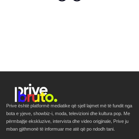
Prive është platformë mediatike që sjell lajmet më të fundit nga
bota e yjeve, showbiz-i, moda, televizioni dhe kultura pop. Me
përmbajtje ekskluzive, intervista dhe video origjinale, Prive ju
mban gjithmonë të informuar me atë që po ndodh tani.