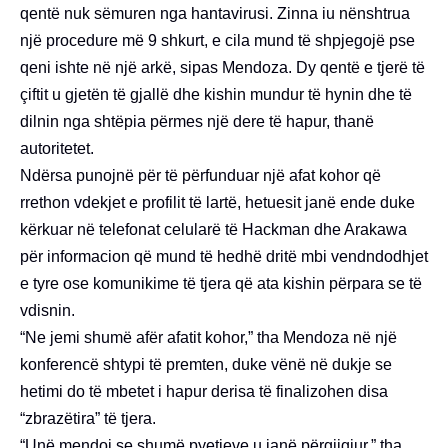
qentë nuk sëmuren nga hantavirusi. Zinna iu nënshtrua
një procedure më 9 shkurt, e cila mund të shpjegojë pse
qeni ishte në një arkë, sipas Mendoza. Dy qentë e tjerë të
çiftit u gjetën të gjallë dhe kishin mundur të hynin dhe të
dilnin nga shtëpia përmes një dere të hapur, thanë
autoritetet.
Ndërsa punojnë për të përfunduar një afat kohor që
rrethon vdekjet e profilit të lartë, hetuesit janë ende duke
kërkuar në telefonat celularë të Hackman dhe Arakawa
për informacion që mund të hedhë dritë mbi vendndodhjet
e tyre ose komunikime të tjera që ata kishin përpara se të
vdisnin.
“Ne jemi shumë afër afatit kohor,” tha Mendoza në një
konferencë shtypi të premten, duke vënë në dukje se
hetimi do të mbetet i hapur derisa të finalizohen disa
“zbrazëtira” të tjera.
“Unë mendoj se shumë pyetjeve u janë përgjigjur,” tha