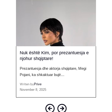
a nis
Nuk është Kim, por prezantuesja e
Elha
njohur shqiptare!
Eurov
her
Prezantuesja dhe aktorja shqiptare, Megi
Edhe p
Pojani, ka shkaktuar bujë…
Këng
Writen by
Prive
Writen
November 8, 2025
May 1