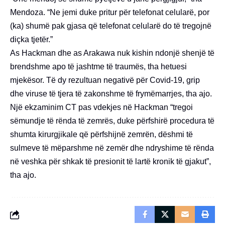
Mendoza. “Ne jemi duke pritur për telefonat celularë, por
(ka) shumë pak gjasa që telefonat celularë do të tregojnë
diçka tjetër.”
As Hackman dhe as Arakawa nuk kishin ndonjë shenjë të
brendshme apo të jashtme të traumës, tha hetuesi
mjekësor. Të dy rezultuan negativë për Covid-19, grip
dhe viruse të tjera të zakonshme të frymëmarrjes, tha ajo.
Një ekzaminim CT pas vdekjes në Hackman “tregoi
sëmundje të rënda të zemrës, duke përfshirë procedura të
shumta kirurgjikale që përfshijnë zemrën, dëshmi të
sulmeve të mëparshme në zemër dhe ndryshime të rënda
në veshka për shkak të presionit të lartë kronik të gjakut”,
tha ajo.