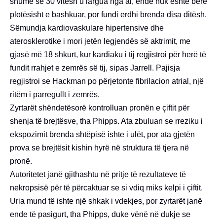
shumë se 30 vitesh u largua nga ai, ende nuk është bërë
plotësisht e bashkuar, por fundi erdhi brenda disa ditësh.
Sëmundja kardiovaskulare hipertensive dhe
aterosklerotike i mori jetën legjendës së aktrimit, me
gjasë më 18 shkurt, kur kardiaku i tij regjistroi për herë të
fundit rrahjet e zemrës së tij, sipas Jarrell. Pajisja
regjistroi se Hackman po përjetonte fibrilacion atrial, një
ritëm i parregullt i zemrës.
Zyrtarët shëndetësorë kontrolluan pronën e çiftit për
shenja të brejtësve, tha Phipps. Ata zbuluan se rreziku i
ekspozimit brenda shtëpisë ishte i ulët, por ata gjetën
prova se brejtësit kishin hyrë në struktura të tjera në
pronë.
Autoritetet janë gjithashtu në pritje të rezultateve të
nekropsisë për të përcaktuar se si vdiq miks kelpi i çiftit.
Uria mund të ishte një shkak i vdekjes, por zyrtarët janë
ende të pasigurt, tha Phipps, duke vënë në dukje se