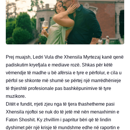
Prej muajsh, Ledri Vula dhe Xhensila Myrtezaj kanë qenë
padiskutim kryefjala e mediave rozë. Shkas për këtë
vëmendje të madhe u bë afërsia e tyre e përfolur, e cila u
përfol se shkonte më shumë se përtej një marrëdhënieje
të thjeshtë profesionale pas bashkëpunimive të tyre
muzikore.
Ditët e fundit, rrjeti zjeu nga të tjera thashetheme pasi
Xhensila njoftoi se nuk do të jetë më nën menaxhimin e
Faton Shoshit. Ky zhvillim i papritur bëri që të lindin
dyshimet për një krisje të mundshme edhe në raportin e