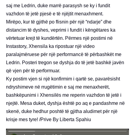
saj me Ledrin, duke marrë parasysh se ky i fundit
vazhdon të jetë pjesë e të njëjtit menaxhment.
Mirëpo, kur të gjithë po flisnin për një “ndarje” dhe
distancim të dyshes, veprimi i fundit i këngëtares ka
vërtetuar krejt të kundërtën. Përmes një postimi në
Instastory, Xhensila ka ripostuar një video
paralajmëruese për një performancë të përbashkët me
Ledrin. Posteri tregon se dyshja do të jetë bashkë javën
që vjen për të performuar.
Ky postim vjen si një konfirmim i qartë se, pavarësisht
ndryshimeve në rrugëtimin e saj me menaxherët,
bashkëpunimi i Xhensilës me reperin vazhdon të jetë i
njejtë. Mesa duket, dyshja është po aq e pandashme në
skenë, duke hedhur poshtë të gjitha aludimet për një
krisje mes tyre! /Prive By Liberta Spahiu