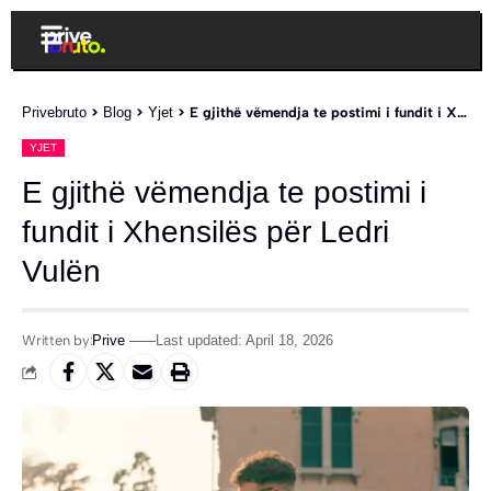
Privebruto
>
Blog
>
Yjet
>
E gjithë vëmendja te postimi i fundit i Xhensilës për Ledri Vulën
YJET
E gjithë vëmendja te postimi i
fundit i Xhensilës për Ledri
Vulën
Written by:
Prive
Last updated: April 18, 2026