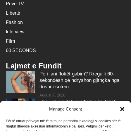
Prive TV
Liberté
Fashion
Interview
Film
60 SECONDS
Lajmet e Fundit
Po i lani flokët gabim? Rregulli 60-
sekondësh që ndryshon gjithçka nga
dushi i sotëm
August 7, 2026
Pse Selin s’doli në klipin e tij, Kristi
tregon bisedën telefonike me të
Manage Consent
August 7, 2026
Për të ofruar përvojat më të mira, ne përdorim teknologji si cookies për të
ruajtur dhe/ose aksesuar informacionin e pajisjes. Pëlqimi për këto
Follow Us