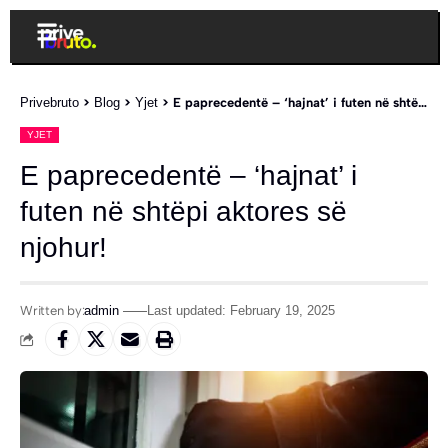
Privebruto
>
Blog
>
Yjet
>
E paprecedentë – ‘hajnat’ i futen në shtëpi aktores së njohur!
YJET
E paprecedentë – ‘hajnat’ i
futen në shtëpi aktores së
njohur!
Written by:
admin
Last updated: February 19, 2025