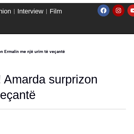
hion
Interview
Film
on Ermalin me një urim të veçantë
t! Amarda surprizon
veçantë