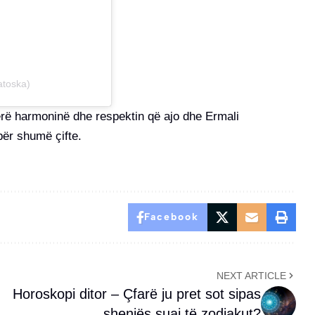
atoska)
rë harmoninë dhe respektin që ajo dhe Ermali
për shumë çifte.
Facebook
NEXT ARTICLE
Horoskopi ditor – Çfarë ju pret sot sipas
shenjës suaj të zodiakut?