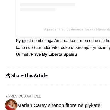
A post shared by Amarda Toska (@amard
Ky gjest i ëmbël nga Amarda konfirmon edhe një he
kanë ndërtuar ndër vite, duke u bërë një frymëzim 
Urime!
/Prive By Liberta Spahiu
Share This Article
PREVIOUS ARTICLE
Mariah Carey shënon fitore në gjykatë!