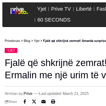
Yjet
Prive TV
Liberté
Fas
60 SECONDS
Privebruto
>
Blog
>
Yjet
>
Fjalë që shkrijnë zemrat! Amarda surpriz
YJET
Fjalë që shkrijnë zemra
Ermalin me një urim të 
Written by:
Prive
Last updated: March 21, 2025
Share