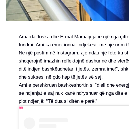
Amarda Toska dhe Ermal Mamaqi janë një nga çiftet
fundmi, Ami ka emocionuar ndjekësit me një urim të 
Në një postim në Instagram, ajo ndau një foto ku sh
shoqërojnë imazhin reflektojnë dashurinë dhe vlerës
ditëlindjen bashkëudhëtari i jetës, zemra ime!”, sh
dhe suksesi në çdo hap të jetës së saj.
Ami e përshkruan bashkëshortin si “diell dhe energ
se ndjenjat e saj nuk kanë ndryshuar që nga dita e p
plot ndjenjë: “Të dua si ditën e parë!”