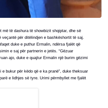
 më të dashura të showbizit shqiptar, dhe së
veçantë për ditëlindjen e bashkëshortit të saj.
faqet duke e puthur Ermalin, ndërsa fjalët që
imin e saj për partnerin e jetës. “Gëzuar
kruan ajo, duke e quajtur Ermalin një burim gëzimi
ji e bukur për këdo që e ka pranë”, duke theksuar
arë e lidhjes së tyre. Urimi përmbyllet me fjalët