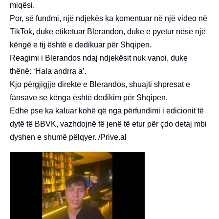
miqësi.
Por, së fundmi, një ndjekës ka komentuar në një video në
TikTok, duke etiketuar Blerandon, duke e pyetur nëse një
këngë e tij është e dedikuar për Shqipen.
Reagimi i Blerandos ndaj ndjekësit nuk vanoi, duke
thënë: ‘Hala andrra a’.
Kjo përgjigjje direkte e Blerandos, shuajti shpresat e
fansave se kënga është dedikim për Shqipen.
Edhe pse ka kaluar kohë që nga përfundimi i edicionit të
dytë të BBVK, vazhdojnë të jenë të etur për çdo detaj mbi
dyshen e shumë pëlqyer. /Prive.al