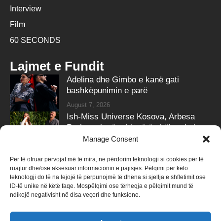
Interview
Film
60 SECONDS
Lajmet e Fundit
Adelina dhe Gimbo e kanë gati
bashkëpunimin e parë
August 7, 2026
Ish-Miss Universe Kosova, Arbesa
Rrahmani, në pritje të ëmbël – zbulon
gjininë e bebit
Manage Consent
August 7, 2026
Për të ofruar përvojat më të mira, ne përdorim teknologji si cookies për të
ruajtur dhe/ose aksesuar informacionin e pajisjes. Pëlqimi për këto
Follow Us
teknologji do të na lejojë të përpunojmë të dhëna si sjellja e shfletimit ose
ID-të unike në këtë faqe. Mospëlqimi ose tërheqja e pëlqimit mund të
258k
Followers
415k
Followers
ndikojë negativisht në disa veçori dhe funksione.
Like
Follow