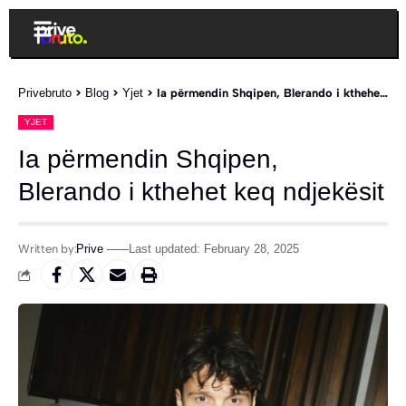
Privebruto
>
Blog
>
Yjet
>
Ia përmendin Shqipen, Blerando i kthehet keq ndjekësit
YJET
Ia përmendin Shqipen,
Blerando i kthehet keq ndjekësit
Written by:
Prive
Last updated: February 28, 2025