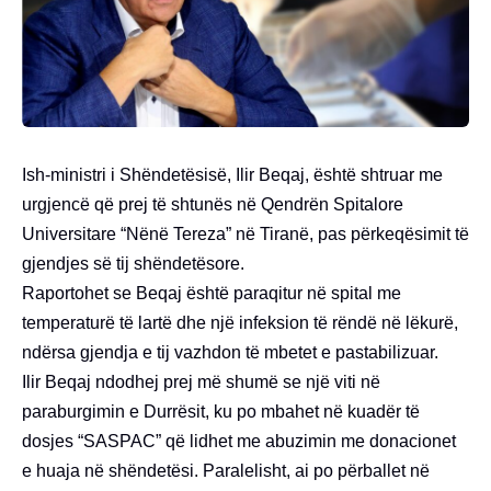
Ish-ministri i Shëndetësisë, Ilir Beqaj, është shtruar me
urgjencë që prej të shtunës në Qendrën Spitalore
Universitare “Nënë Tereza” në Tiranë, pas përkeqësimit të
gjendjes së tij shëndetësore.
Raportohet se Beqaj është paraqitur në spital me
temperaturë të lartë dhe një infeksion të rëndë në lëkurë,
ndërsa gjendja e tij vazhdon të mbetet e pastabilizuar.
Ilir Beqaj ndodhej prej më shumë se një viti në
paraburgimin e Durrësit, ku po mbahet në kuadër të
dosjes “SASPAC” që lidhet me abuzimin me donacionet
e huaja në shëndetësi. Paralelisht, ai po përballet në