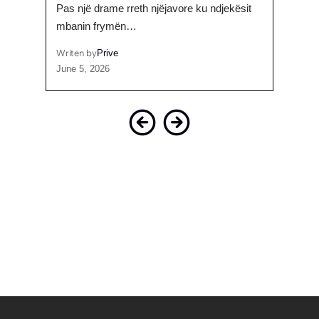
Pas një drame rreth njëjavore ku ndjekësit
Pollo
mbanin frymën…
Writen
June 9
Writen by
Prive
June 5, 2026