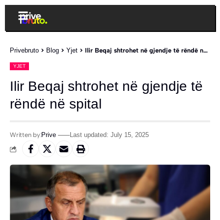
Privebruto
>
Blog
>
Yjet
>
Ilir Beqaj shtrohet në gjendje të rëndë në spital
YJET
Ilir Beqaj shtrohet në gjendje të
rëndë në spital
Written by:
Prive
Last updated: July 15, 2025