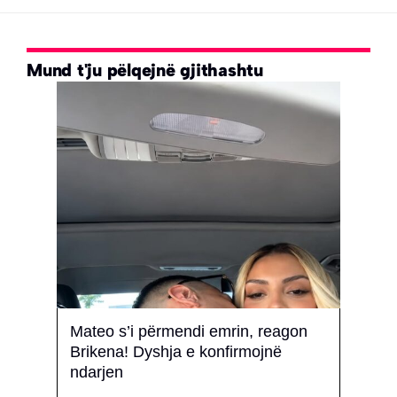
Mund t'ju pëlqejnë gjithashtu
Mateo s’i përmendi emrin, reagon
Alba
 lënë
Brikena! Dyshja e konfirmojnë
konf
ndarjen
Përme