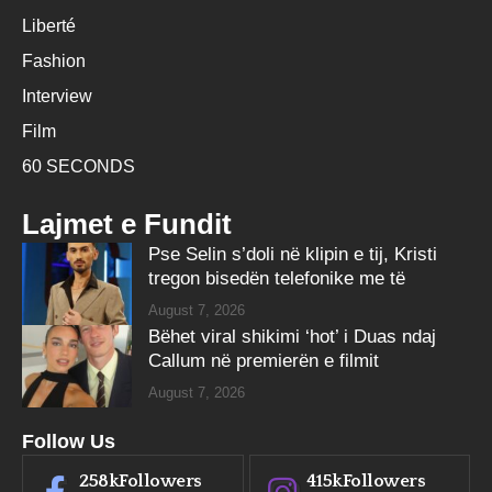
Liberté
Fashion
Interview
Film
60 SECONDS
Lajmet e Fundit
Pse Selin s’doli në klipin e tij, Kristi
tregon bisedën telefonike me të
August 7, 2026
Bëhet viral shikimi ‘hot’ i Duas ndaj
Callum në premierën e filmit
August 7, 2026
Follow Us
258k
Followers
415k
Followers