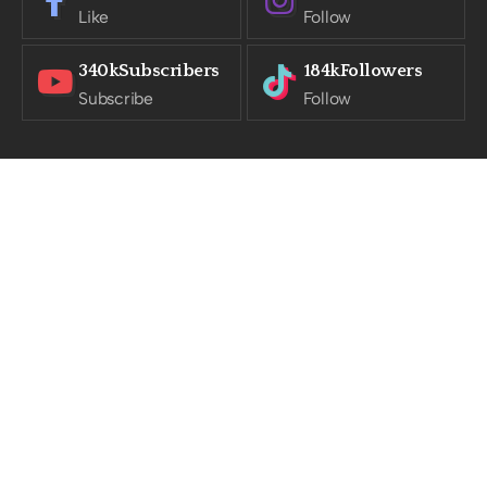
Like
Follow
340k
Subscribers
184k
Followers
Subscribe
Follow