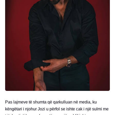
Pas lajmeve të shumta që qarkulluan në media, ku
këngëtari i njohur Jozi u përfol se ishte cak i një sulmi me