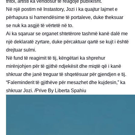
tritol, artisti ka vendosur të reagojë publikisht.
Në një postim në Instastory, Jozi i ka quajtur lajmet e
përhapura si hamendësime të portaleve, duke theksuar
se nuk ka asgjë të vërtetë në to.
Ai ka sqaruar se organet shtetërore tashmë kanë dalë me
një deklaratë zyrtare, duke përcaktuar qartë se kujt i është
drejtuar sulmi.
Në fund të reagimit të tij, këngëtari ka shprehur
mirënjohjen për të gjithë ndjekësit dhe miqtë që i kanë
shkruar dhe janë treguar të shqetësuar për gjendjen e tij.
“Faleminderit të gjithëve për mesazhet dhe kujdesin,” ka
shkruar Jozi. /Prive By Liberta Spahiu
Video
Player