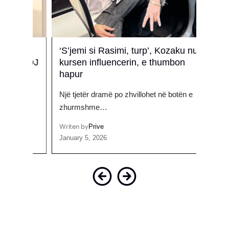
rën
‘S’jemi si Rasimi, turp’, Kozaku nuk
Trond
he DJ
kursen influencerin, e thumbon
Didd
hapur
Dy mu
Një tjetër dramë po zhvillohet në botën e
në…
zhurmshme…
Writen
August
Writen by
Prive
January 5, 2026