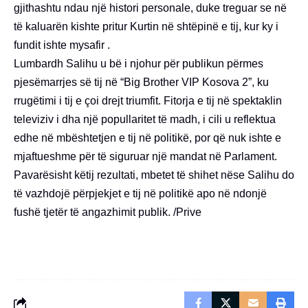
gjithashtu ndau një histori personale, duke treguar se në
të kaluarën kishte pritur Kurtin në shtëpinë e tij, kur ky i
fundit ishte mysafir .
Lumbardh Salihu u bë i njohur për publikun përmes
pjesëmarrjes së tij në “Big Brother VIP Kosova 2”, ku
rrugëtimi i tij e çoi drejt triumfit. Fitorja e tij në spektaklin
televiziv i dha një popullaritet të madh, i cili u reflektua
edhe në mbështetjen e tij në politikë, por që nuk ishte e
mjaftueshme për të siguruar një mandat në Parlament.
Pavarësisht këtij rezultati, mbetet të shihet nëse Salihu do
të vazhdojë përpjekjet e tij në politikë apo në ndonjë
fushë tjetër të angazhimit publik. /Prive