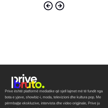
Prive është platformë mediatike që sjell lajmet më të fundit nga
bota e yjeve, showbiz-i, moda, televizioni dhe kultura pop. Me
përmbajtje ekskluzive, intervista dhe video origjinale, Prive ju