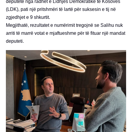
deputetë nga radhët e Lidhjes Demokratike të Kosovës
(LDK), pati një pritshmëri të lartë për suksesin e tij në
zgjedhjet e 9 shkurtit.
Megjithatë, rezultatet e numërimit tregojnë se Salihu nuk
arriti të marrë votat e mjaftueshme për të fituar një mandat
deputeti.