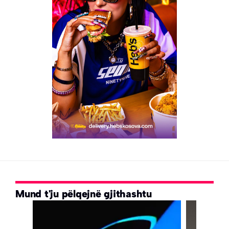
Mund t'ju pëlqejnë gjithashtu