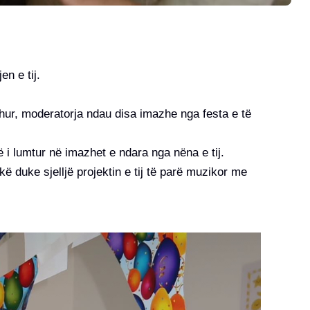
en e tij.
ohur, moderatorja ndau disa imazhe nga festa e të
 i lumtur në imazhet e ndara nga nëna e tij.
ë duke sjelljë projektin e tij të parë muzikor me