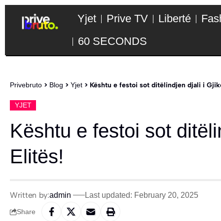
Yjet
Prive TV
Liberté
Fas
60 SECONDS
Privebruto
>
Blog
>
Yjet
>
Kështu e festoi sot ditëlindjen djali i Gji
YJET
Kështu e festoi sot ditëli
Elitës!
Written by:
admin
Last updated: February 20, 2025
Share