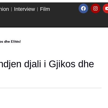
hion
Interview
Film
kos dhe Elitës!
ndjen djali i Gjikos dhe