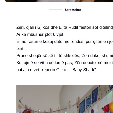
Screenshot
Zëri, djali i Gjikos dhe Elita Rudit feston sot ditëlindj
Ai ka mbushur plot 6 vjet.
E me rastin e kësaj date me rëndësi për çiftin e nj
birit.
Pranë shoqërisë së tij të shkollës, Zëri dukej shumë
Kujtojmë se vitin që lamë pas, Zëri debutoi në muzik
babain e vet, reperin Gjiko – “Baby Shark”.