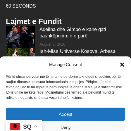
60 SECONDS
Lajmet e Fundit
Adelina dhe Gimbo e kanë gati
bashkëpunimin e parë
August 7, 2026
Ish-Miss Universe Kosova, Arbesa
Rrahmani, në pritje të ëmbël – zbulon
gjininë e bebit
Manage Consent
August 7, 2026
Për të ofruar përvojat më të mira, ne përdorim teknologji si cookies për të
ruajtur dhe/ose aksesuar informacionin e pajisjes. Pëlqimi për këto
Follow Us
teknologji do të na lejojë të përpunojmë të dhëna si sjellja e shfletimit ose
ID-të unike në këtë faqe. Mospëlqimi ose tërheqja e pëlqimit mund të
258k
Followers
415k
Followers
ndikojë negativisht në disa veçori dhe funksione.
Like
Follow
Accept
340k
Subscribers
184k
Followers
Subscribe
Follow
SQ
Deny