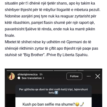
situatën për t’i dhënë një tjetër shans, apo ky takim ka
shërbyer thjesht për të mbyllur llogaritë e mbetura pezull.
Ndonëse asnjëri prej tyre nuk ka reaguar zyrtarisht për
këtë ribashkim, pamjet flasin shumë për një raport që,
pavarësisht fjalëve të rënda, ende nuk ka marrë pikën
finale.
Mbetet të shihet nëse ky udhëtim në Gjermani do të
shënojë rikthimin zyrtar të çiftit apo thjesht një paqe pas
stuhisë së “Big Brother”. /Prive By Liberta Spahiu.