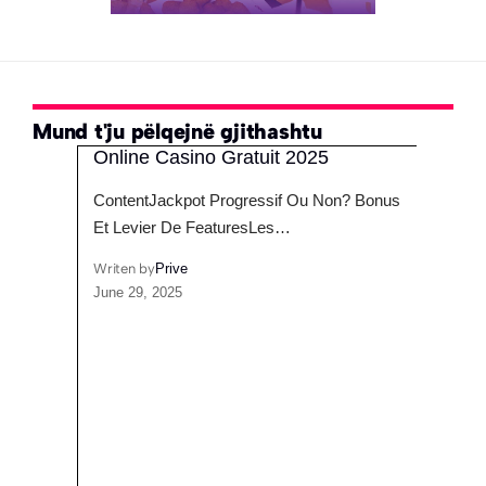
Mund t'ju pëlqejnë gjithashtu
e
Online Casino Gratuit 2025
ContentJackpot Progressif Ou Non? Bonus
Et Levier De FeaturesLes…
ide
Writen by
Prive
June 29, 2025
Nën 
Ente