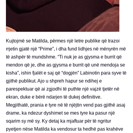
Kujtojmë se Matilda, përmes një letre publike që trazoi
rrjetin gjatë një “Prime”, i dha fund lidhjes në mënyrën më
të ashpër të mundshme. “Ti nuk je as gjysma e burrit që
mendon që je, dhe as gjysma e burrit që unë mendoja se
kisha”, ishin fjalët e saj që “dogjën” Labinotin para syve të
gjithë publikut. Ajo u shpreh hapur se ndihej e
parespektuar që ai zgjodhi të puthte një vajzë tjetër në
ekran, duke e bërë ndarjen të dukej definitive.
Megjithatë, prania e tyre në të njëjtin vend pas gjithë asaj
drame, ka ndezur dyshimet se mes tyre ka pasur një
sqarim sy më sy. Ky detaj ka mjaftuar për të ngritur
pyetjen nëse Matilda ka vendosur ta hedhë pas krahëve