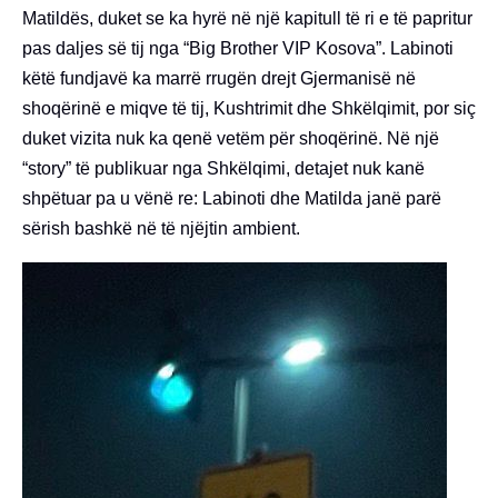
Matildës, duket se ka hyrë në një kapitull të ri e të papritur
pas daljes së tij nga “Big Brother VIP Kosova”. Labinoti
këtë fundjavë ka marrë rrugën drejt Gjermanisë në
shoqërinë e miqve të tij, Kushtrimit dhe Shkëlqimit, por siç
duket vizita nuk ka qenë vetëm për shoqërinë. Në një
“story” të publikuar nga Shkëlqimi, detajet nuk kanë
shpëtuar pa u vënë re: Labinoti dhe Matilda janë parë
sërish bashkë në të njëjtin ambient.