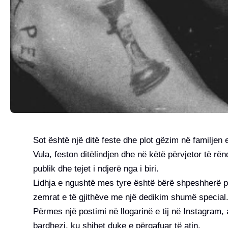
Sot është një ditë feste dhe plot gëzim në familjen e 
Vula, feston ditëlindjen dhe në këtë përvjetor të r
publik dhe tejet i ndjerë nga i biri.
Lidhja e ngushtë mes tyre është bërë shpeshherë pu
zemrat e të gjithëve me një dedikim shumë special
Përmes një postimi në llogarinë e tij në Instagram, 
bardhezi, ku shihet duke e përqafuar të atin.