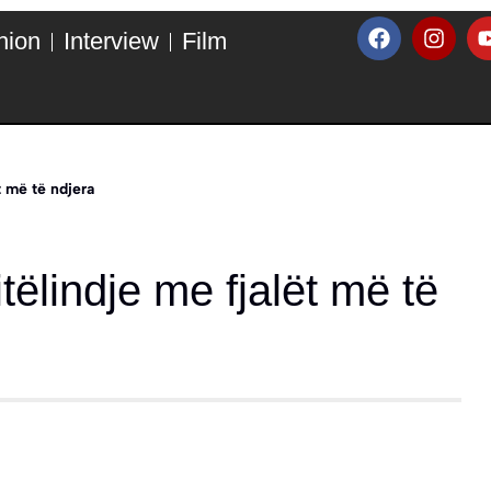
hion
Interview
Film
t më të ndjera
tëlindje me fjalët më të