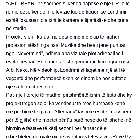
“AFTERPARTY” shërben si kënga hapëse e një EP-je të
re me pesë këngë, një lëvizje kjo që tregon se Londrimi
është fokusuar totalisht te karriera e tij artistike dhe puna
në studio.
Projekti vjen i kuruar në detaje me një ekip të njohur
profesionistësh nga pas. Muzika dhe beati janë punuar
nga “Nevermind”, ndërsa ana vizuale plot adrenalinë i
është besuar “Entermedia”, shoqëruar me koreografi nga
Albi Nako. Në videoklip, Londrimi shfaqet me një stil të
veçantë dhe performancë skenike dinamike nën dritat e
një salle madhështore.
Pas një fitoreje të madhe, pritshmëritë ishin të larta dhe ky
projekt tregon se ai ka vendosur të mos humbasë kohë
me pushime të gjata. “Afterparty” tashmë është i qasshëm
për të gjithë dhe mbetet për t’u parë nëse do të kthehet në
himnin e festave të këtij sezoni për fansat që e
mbështetën përgjatë gjithë aventurës televizive. /Prive By