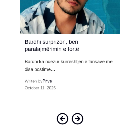
mi i
Bardhi surprizon, bën
Trond
paralajmërimin e fortë
ku K
Bardhi ka ndezur kurreshtjen e fansave me
Drama
 për
disa postime…
e "Bi
Writen by
Prive
Writen
October 11, 2025
Februa