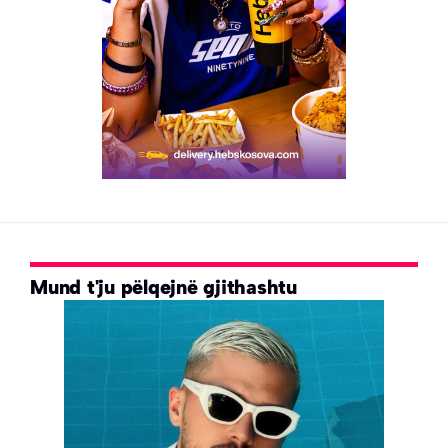
Mund t'ju pëlqejnë gjithashtu