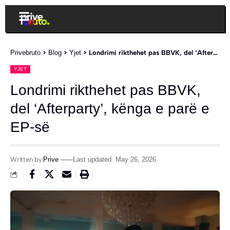
Privebruto
>
Blog
>
Yjet
>
Londrimi rikthehet pas BBVK, del ‘Afterparty’, kënga e parë e EP-së
YJET
Londrimi rikthehet pas BBVK,
del ‘Afterparty’, kënga e parë e
EP-së
Written by:
Prive
Last updated: May 26, 2026