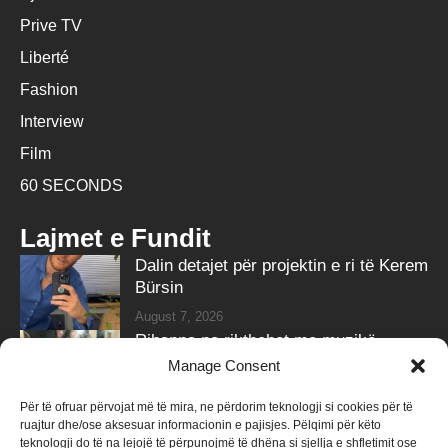
Prive TV
Liberté
Fashion
Interview
Film
60 SECONDS
Lajmet e Fundit
Dalin detajet për projektin e ri të Kerem
Bürsin
August 7, 2026
Rihanna po rikthehet me muzikë,
partneri i zbulon sekretin
Manage Consent
August 7, 2026
Për të ofruar përvojat më të mira, ne përdorim teknologji si cookies për të
ruajtur dhe/ose aksesuar informacionin e pajisjes. Pëlqimi për këto
Follow Us
teknologji do të na lejojë të përpunojmë të dhëna si sjellja e shfletimit ose