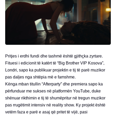
Pritjes i erdhi fundi dhe tashmë është gjithçka zyrtare.
Fituesi i edicionit të katërt të “Big Brother VIP Kosova”,
Londri, sapo ka publikuar projektin e tij të parë muzikor
pas daljes nga shtëpia më e famshme.
Kënga mban titullin “Afterparty” dhe premiera sapo ka
përfunduar me sukses në platformën YouTube, duke
shënuar rikthimin e tij të shumëpritur në tregun muzikor
pas rrugëtimit intensiv në reality show. Ky projekt është
vetëm faza e parë e asaj që pritet të vijë, pasi