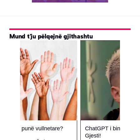
Mund t'ju pëlqejnë gjithashtu
e?
ChatGPT i bindur: BBVA fitohet nga
Ndah
Gjesti!
seri