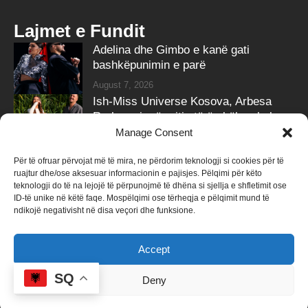
Lajmet e Fundit
Adelina dhe Gimbo e kanë gati
bashkëpunimin e parë
August 7, 2026
Ish-Miss Universe Kosova, Arbesa
Rrahmani, në pritje të ëmbël – zbulon
gjininë e bebit
Manage Consent
August 7, 2026
Për të ofruar përvojat më të mira, ne përdorim teknologji si cookies për të
ruajtur dhe/ose aksesuar informacionin e pajisjes. Pëlqimi për këto
Follow Us
teknologji do të na lejojë të përpunojmë të dhëna si sjellja e shfletimit ose
ID-të unike në këtë faqe. Mospëlqimi ose tërheqja e pëlqimit mund të
258k
Followers
415k
Followers
ndikojë negativisht në disa veçori dhe funksione.
Like
Follow
Accept
340k
Subscribers
184k
Followers
Subscribe
Follow
SQ
Deny