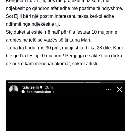
Këngëtari Luiz Ejlli, pos me projekte muzikore, me
ndjekësit po qëndron afër edhe me postime të ndryshme.
Sot Ejlli bëri një postim interesant, teksa kërkoi edhe
ndihmë nga ndjekësit e tij.
Siç duket ai është ‘në hall’ për t’ia festuar 10 mujorin e
ardhjes në jetë së vajzës së tij Luna Mari.
“Luna ka lindur me 30 prill, muaji shkurt i ka 28 ditë. Kur i
bie që t’ia festoj 10 mujorin? Përgjigja e saktë fiton diçka
që nuk e kam menduar akoma”, shkroi artisti.