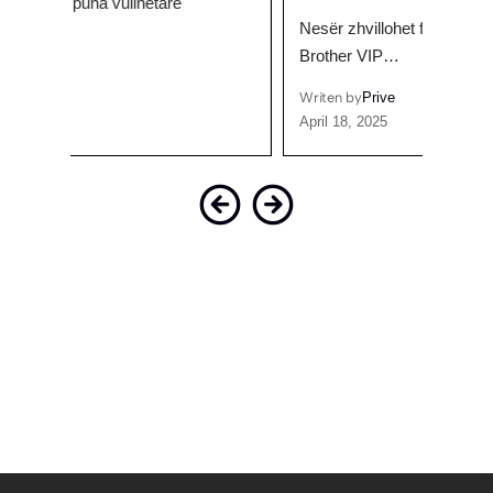
Nesër zhvillohet finalja e madhe e Big
Aktor
Brother VIP…
seria
Writen by
Prive
Writen
April 18, 2025
March 