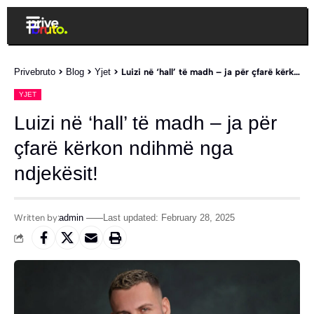
Privebruto
>
Blog
>
Yjet
>
Luizi në ‘hall’ të madh – ja për çfarë kërkon ndihmë nga ndjekësit!
YJET
Luizi në ‘hall’ të madh – ja për
çfarë kërkon ndihmë nga
ndjekësit!
Written by:
admin
Last updated: February 28, 2025