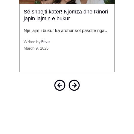
Së shpejti katër! Njomza dhe Rinori
“Pay
japin lajmin e bukur
do të
 po
Një lajm i bukur ka ardhur sot pasdite nga…
Artist
publi
Writen by
Prive
March 9, 2025
Writen
July 1