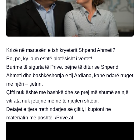
Krizë në martesën e ish kryetarit Shpend Ahmeti?
Po, po, ky lajm është plotësisht i vërtet!
Burime të sigurta të Prive, bëjnë të ditur se Shpend
Ahmeti dhe bashkëshortja e tij Ardiana, kanë ndarë rrugët
me njëri – tjetrin.
Çifti nuk është më bashkë dhe se prej më shumë se një
viti ata nuk jetojnë më në të njëjtën shtëpi.
Detajet e tjera rreth ndarjes së çiftit, i kuptoni në
materialin më poshtë. /Prive.al