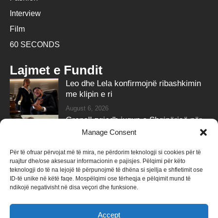
Interview
Film
60 SECONDS
Lajmet e Fundit
Leo dhe Lela konfirmojnë ribashkimin
me klipin e ri
August 6, 2026
Grenell zgjedh jugun e Shqipërisë për
pushime, ndan fotot
Manage Consent
August 6, 2026
Për të ofruar përvojat më të mira, ne përdorim teknologji si cookies për të
ruajtur dhe/ose aksesuar informacionin e pajisjes. Pëlqimi për këto
Follow Us
teknologji do të na lejojë të përpunojmë të dhëna si sjellja e shfletimit ose
ID-të unike në këtë faqe. Mospëlqimi ose tërheqja e pëlqimit mund të
258k
Followers
415k
Followers
ndikojë negativisht në disa veçori dhe funksione.
Like
Follow
Accept