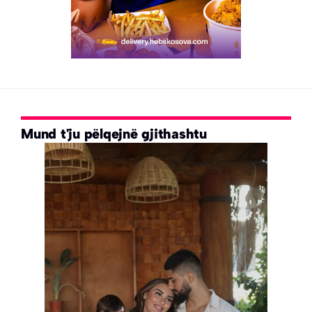
Mund t'ju pëlqejnë gjithashtu