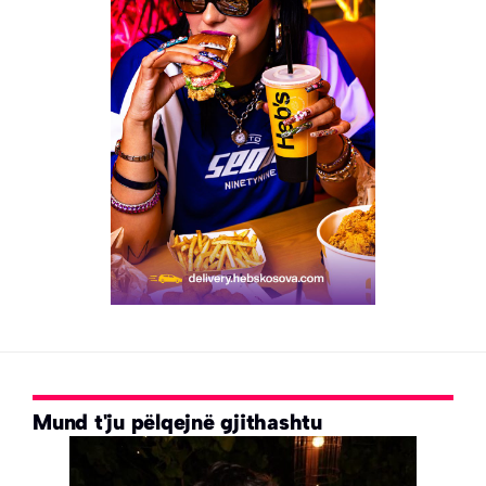
Mund t'ju pëlqejnë gjithashtu