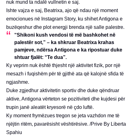
nuk mund ta ndalë vullnetin e saj.
Ishte vajza e saj, Beatrixa, ajo që ndau një moment
emocionues në Instagram Story, ku shihet Antigona e
buzëqeshur dhe plot energji brenda një salle palestre.
“Shikoni kush vendosi të më bashkohet në
palestër sot,” – ka shkruar Beatrixa krahas
pamjeve, ndërsa Antigona e ka ripostuar duke
shtuar fjalët: “Te dua”.
Ky veprim nuk është thjesht një aktivitet fizik, por një
mesazh i fuqishëm për të gjithë ata që kalojnë sfida të
ngjashme.
Duke zgjedhur aktivitetin sportiv dhe duke qëndruar
aktive, Antigona vërteton se pozitiviteti dhe kujdesi për
trupin janë aleatët kryesorë në çdo luftë.
Ky moment frymëzues tregon se jeta vazhdon me të
njëjtin ritëm, pavarësisht vështirësive. /Prive By Liberta
Spahiu