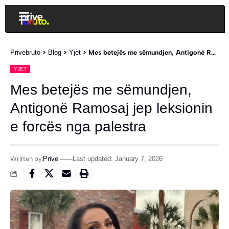
Privebruto
>
Blog
>
Yjet
>
Mes betejës me sëmundjen, Antigonë Ramosaj jep leksionin e forcës nga palestra
YJET
Mes betejës me sëmundjen,
Antigonë Ramosaj jep leksionin
e forcës nga palestra
Written by:
Prive
Last updated: January 7, 2026