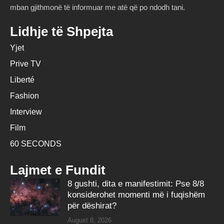
mban gjithmonë të informuar me atë që po ndodh tani.
Lidhje të Shpejta
Yjet
Prive TV
Liberté
Fashion
Interview
Film
60 SECONDS
Lajmet e Fundit
8 gushti, dita e manifestimit: Pse 8/8
konsiderohet momenti më i fuqishëm
për dëshirat?
August 8, 2026