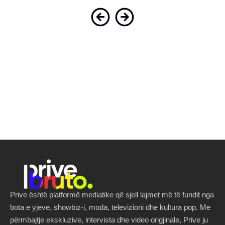
Prive është platformë mediatike që sjell lajmet më të fundit nga
bota e yjeve, showbiz-i, moda, televizioni dhe kultura pop. Me
përmbajtje ekskluzive, intervista dhe video origjinale, Prive ju