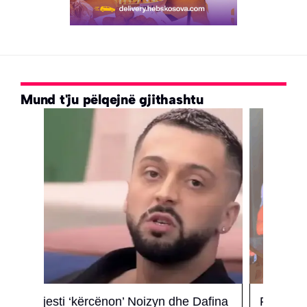
Mund t'ju pëlqejnë gjithashtu
afina
Flet për herë të parë burri i gruas që
Shen