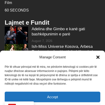
Film
60 SECONDS
Lajmet e Fundit
Adelina dhe Gimbo e kanë gati
bashkëpunimin e parë
August 7, 2026
Ish-Miss Universe Kosova, Arbesa
Rrahmani, në pritje të ëmbël – zbulon
gjininë e bebit
Manage Consent
August 7, 2026
Për të ofruar përvojat më të mira, ne përdorim teknologji si cookies për të
ruajtur dhe/ose aksesuar informacionin e pajisjes. Pëlqimi për këto
Follow Us
teknologji do të na lejojë të përpunojmë të dhëna si sjellja e shfletimit ose
ID-të unike në këtë faqe. Mospëlqimi ose tërheqja e pëlqimit mund të
258k
Followers
415k
Followers
ndikojë negativisht në disa veçori dhe funksione.
Like
Follow
Accept
340k
Subscribers
184k
Followers