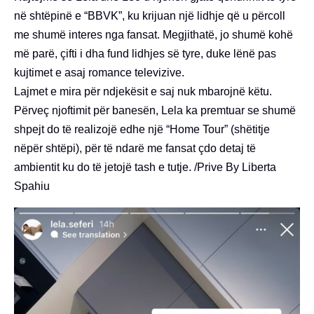
në shtëpinë e “BBVK”, ku krijuan një lidhje që u përcoll
me shumë interes nga fansat. Megjithatë, jo shumë kohë
më parë, çifti i dha fund lidhjes së tyre, duke lënë pas
kujtimet e asaj romance televizive.
Lajmet e mira për ndjekësit e saj nuk mbarojnë këtu.
Përveç njoftimit për banesën, Lela ka premtuar se shumë
shpejt do të realizojë edhe një “Home Tour” (shëtitje
nëpër shtëpi), për të ndarë me fansat çdo detaj të
ambientit ku do të jetojë tash e tutje. /Prive By Liberta
Spahiu