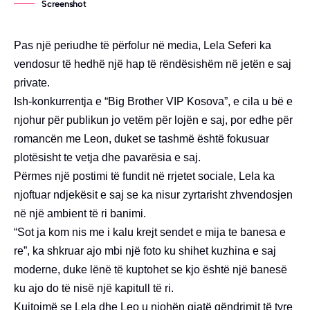
Screenshot
Pas një periudhe të përfolur në media, Lela Seferi ka
vendosur të hedhë një hap të rëndësishëm në jetën e saj
private.
Ish-konkurrentja e “Big Brother VIP Kosova”, e cila u bë e
njohur për publikun jo vetëm për lojën e saj, por edhe për
romancën me Leon, duket se tashmë është fokusuar
plotësisht te vetja dhe pavarësia e saj.
Përmes një postimi të fundit në rrjetet sociale, Lela ka
njoftuar ndjekësit e saj se ka nisur zyrtarisht zhvendosjen
në një ambient të ri banimi.
“Sot ja kom nis me i kalu krejt sendet e mija te banesa e
re”, ka shkruar ajo mbi një foto ku shihet kuzhina e saj
moderne, duke lënë të kuptohet se kjo është një banesë
ku ajo do të nisë një kapitull të ri.
Kujtojmë se Lela dhe Leo u njohën gjatë qëndrimit të tyre