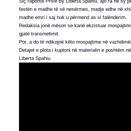
Siç raportoi Prive By Liberta Spahiu, ajo ra në sy 
festën e madhe të së nesërmes, madje edhe në xhiri
madhe emri i saj nuk u përmend as si falënderim.
Redaksia jonë mëson se kanë ekzistuar mospajtime 
gjatë transmetimit.
Por, a do të ndikojnë këto mospajtime në vazhdimë
Detajet e plota i kuptoni në materialin e poshtëm në 
Liberta Spahiu