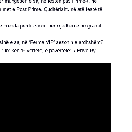
për mungesën e saj në festën pas Prime-t, në
met e Post Prime. Çuditërisht, në atë festë të
brenda produksionit për rrjedhën e programit
sinë e saj në ‘Ferma VIP’ sezonin e ardhshëm?
rubrikën ‘E vërtetë, e pavërtetë’. / Prive By