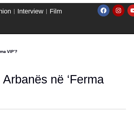
hion
Interview
Film
rma VIP’?
i Arbanës në ‘Ferma