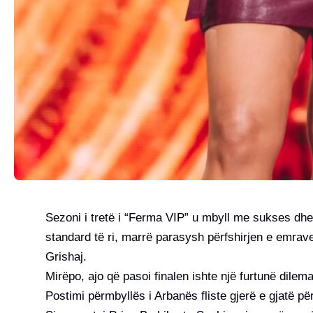
Sezoni i tretë i “Ferma VIP” u mbyll me sukses dhe i
standard të ri, marrë parasysh përfshirjen e emra
Grishaj.
Mirëpo, ajo që pasoi finalen ishte një furtunë dilema
Postimi përmbyllës i Arbanës fliste gjerë e gjatë për