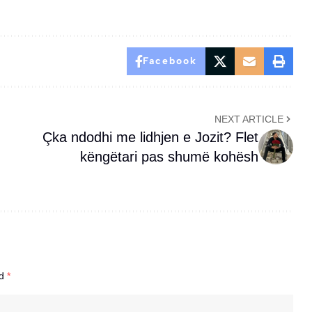
Facebook
NEXT ARTICLE
Çka ndodhi me lidhjen e Jozit? Flet
këngëtari pas shumë kohësh
ed
*