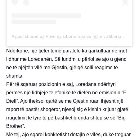
A post shared by Prive by Liberta Spahiu (@prive.libertaspahiu)
Ndërkohë, një tjetër temë paralele ka qarkulluar në rrjet
lidhur me Loredanën. Së fundmi u përfol se ajo u gjend
në të njëjtën vilë me Gjestin, gjë që solli reagime të
shumta.
Për të sqaruar pozicionin e saj, Loredana ndërhyri
përmes një lidhjeje telefonike të dielën në emisionin “E
Diell”. Ajo theksoi qartë se me Gjestin ruan thjesht një
raport të pastër shoqëror, njësoj siç e kishin krijuar gjatë
rrugëtimit të tyre të përbashkët brenda shtëpisë së “Big
Brother”.
Më tej, ajo sqaroi konkretisht detajin e vilës, duke treguar