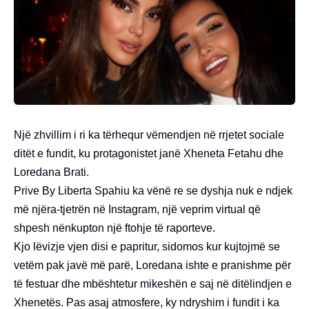
Një zhvillim i ri ka tërhequr vëmendjen në rrjetet sociale
ditët e fundit, ku protagonistet janë Xheneta Fetahu dhe
Loredana Brati.
Prive By Liberta Spahiu ka vënë re se dyshja nuk e ndjek
më njëra-tjetrën në Instagram, një veprim virtual që
shpesh nënkupton një ftohje të raporteve.
Kjo lëvizje vjen disi e papritur, sidomos kur kujtojmë se
vetëm pak javë më parë, Loredana ishte e pranishme për
të festuar dhe mbështetur mikeshën e saj në ditëlindjen e
Xhenetës. Pas asaj atmosfere, ky ndryshim i fundit i ka