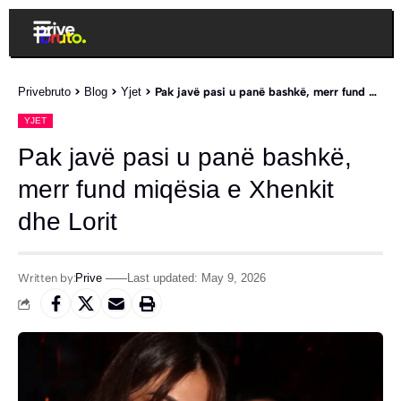
Privebruto
>
Blog
>
Yjet
>
Pak javë pasi u panë bashkë, merr fund miqësia e Xhenkit dhe Lorit
YJET
Pak javë pasi u panë bashkë,
merr fund miqësia e Xhenkit
dhe Lorit
Written by:
Prive
Last updated: May 9, 2026