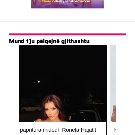
Mund t'ju pëlqejnë gjithashtu
tit
Kënga e Bardhit vidhet ‘dritë për
Fund