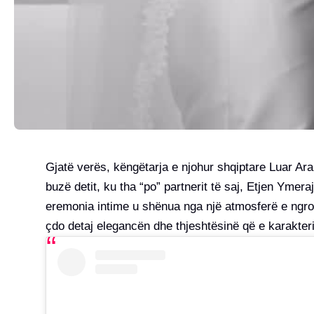
Gjatë verës, këngëtarja e njohur shqiptare Luar Ar
buzë detit, ku tha “po” partnerit të saj, Etjen Ymeraj
eremonia intime u shënua nga një atmosferë e ngroh
çdo detaj elegancën dhe thjeshtësinë që e karakteri