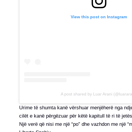
View this post on Instagram
A post shared by Luar Arani (@luarara
Urime të shumta kanë vërshuar menjëherë nga ndjekë
cilët e kanë përgëzuar për këtë kapitull të ri të jetës
Një verë që nisi me një “po” dhe vazhdon me një “mr