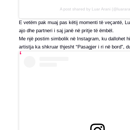
A post shared by Luar Arani (@luarara
E vetëm pak muaj pas këtij momenti të veçantë, Lua
ajo dhe partneri i saj janë në pritje të ëmbël.
Me një postim simbolik në Instagram, ku dallohet hi
artistja ka shkruar thjesht “Pasagjer i ri në bord”,