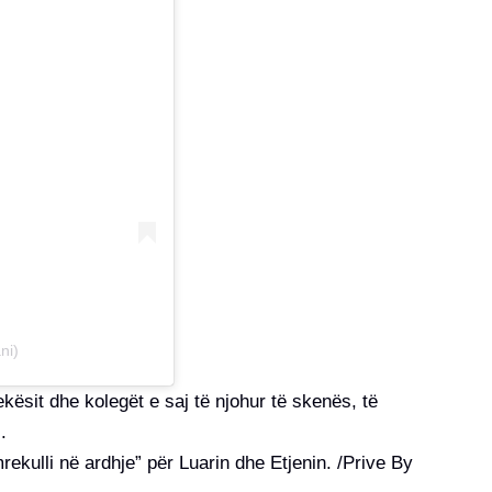
ni)
sit dhe kolegët e saj të njohur të skenës, të
.
ekulli në ardhje” për Luarin dhe Etjenin. /Prive By