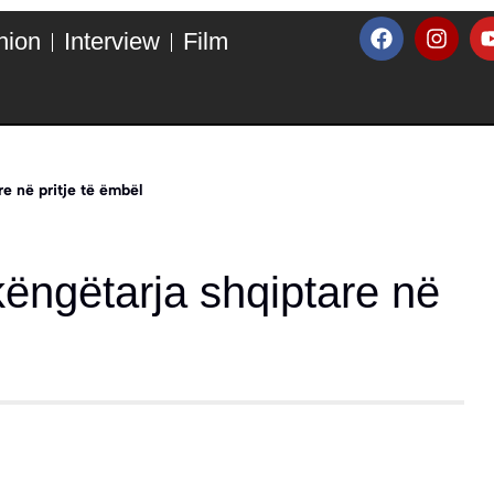
hion
Interview
Film
e në pritje të ëmbël
ëngëtarja shqiptare në