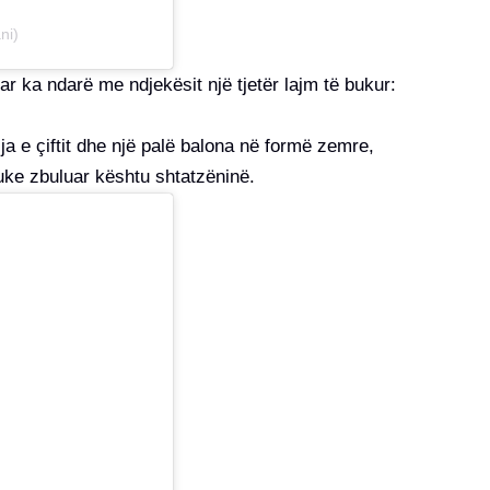
ni)
r ka ndarë me ndjekësit një tjetër lajm të bukur:
ja e çiftit dhe një palë balona në formë zemre,
 duke zbuluar kështu shtatzëninë.