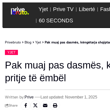
Yjet
Prive TV
Liberté
Fas
60 SECONDS
Privebruto
>
Blog
>
Yjet
>
Pak muaj pas dasmës, këngëtarja shqiptar
YJET
Pak muaj pas dasmës, k
pritje të ëmbël
Written by:
Prive
Last updated: November 1, 2025
Share