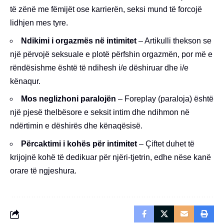
të zënë me fëmijët ose karrierën, seksi mund të forcojë
lidhjen mes tyre.
Ndikimi i orgazmës në intimitet
– Artikulli thekson se
një përvojë seksuale e plotë përfshin orgazmën, por më e
rëndësishme është të ndihesh i/e dëshiruar dhe i/e
kënaqur.
Mos neglizhoni paralojën
– Foreplay (paraloja) është
një pjesë thelbësore e seksit intim dhe ndihmon në
ndërtimin e dëshirës dhe kënaqësisë.
Përcaktimi i kohës për intimitet
– Çiftet duhet të
krijojnë kohë të dedikuar për njëri-tjetrin, edhe nëse kanë
orare të ngjeshura.