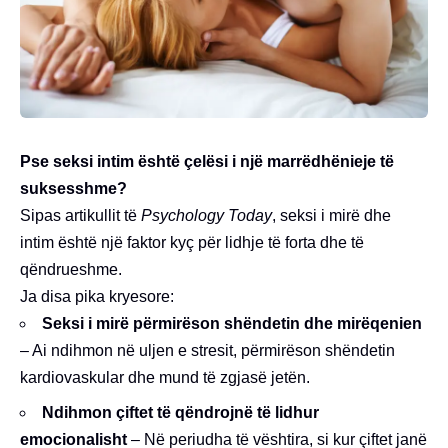
Pse seksi intim është çelësi i një marrëdhënieje të
suksesshme?
Sipas artikullit të
Psychology Today
, seksi i mirë dhe
intim është një faktor kyç për lidhje të forta dhe të
qëndrueshme.
Ja disa pika kryesore:
Seksi i mirë përmirëson shëndetin dhe mirëqenien
– Ai ndihmon në uljen e stresit, përmirëson shëndetin
kardiovaskular dhe mund të zgjasë jetën.
Ndihmon çiftet të qëndrojnë të lidhur
emocionalisht
– Në periudha të vështira, si kur çiftet janë