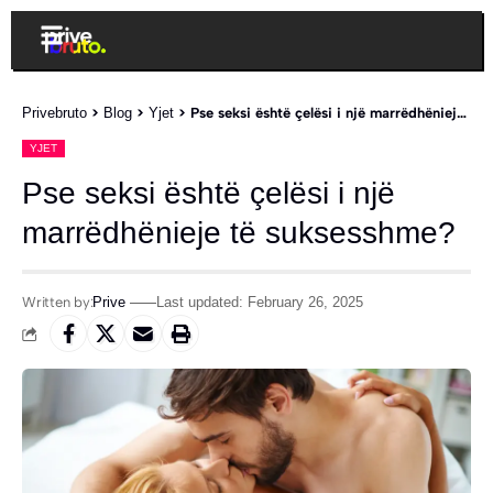
Privebruto
>
Blog
>
Yjet
>
Pse seksi është çelësi i një marrëdhënieje të suksesshme?
YJET
Pse seksi është çelësi i një
marrëdhënieje të suksesshme?
Written by:
Prive
Last updated: February 26, 2025