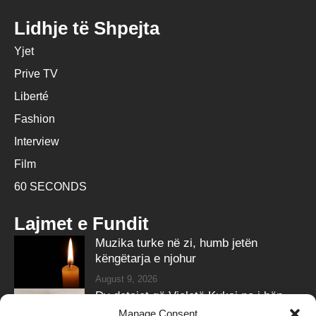
Lidhje të Shpejta
Yjet
Prive TV
Liberté
Fashion
Interview
Film
60 SECONDS
Lajmet e Fundit
Muzika turke në zi, humb jetën
këngëtarja e njohur
August 9, 2026
Dy detajet që Violetë Kukaj po i bën
trend në ahengjet shqiptare
Manage Consent