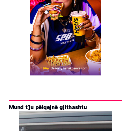
Mund t'ju pëlqejnë gjithashtu