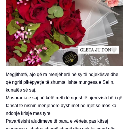
Megjithatë, ajo që ra menjëherë në sy të ndjekësve dhe
që ngriti pikëpyetje të shumta, ishte mungesa e Selin,
kunatës së saj.
Mosprania e saj në këtë rreth të ngushtë njerëzish bëri që
fansat të nisnin menjëherë dyshimet në rrjet se mos ka
ndonjë krisje mes tyre.
Pavarësisht aludimeve të para, e vërteta pas kësaj
mungese u zbulua shumë shpejt dhe nuk ka vend për