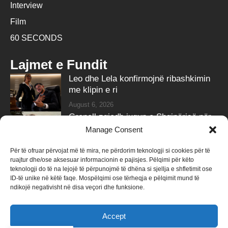
Interview
Film
60 SECONDS
Lajmet e Fundit
Leo dhe Lela konfirmojnë ribashkimin
me klipin e ri
August 6, 2026
Grenell zgjedh jugun e Shqipërisë për
pushime, ndan fotot
Manage Consent
August 6, 2026
Për të ofruar përvojat më të mira, ne përdorim teknologji si cookies për të
ruajtur dhe/ose aksesuar informacionin e pajisjes. Pëlqimi për këto
Follow Us
teknologji do të na lejojë të përpunojmë të dhëna si sjellja e shfletimit ose
ID-të unike në këtë faqe. Mospëlqimi ose tërheqja e pëlqimit mund të
258k
Followers
415k
Followers
ndikojë negativisht në disa veçori dhe funksione.
Like
Follow
Accept
340k
Subscribers
184k
Followers