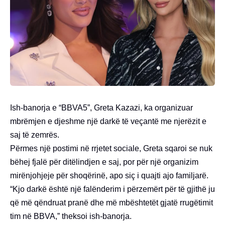
Ish-banorja e “BBVA5”, Greta Kazazi, ka organizuar
mbrëmjen e djeshme një darkë të veçantë me njerëzit e
saj të zemrës.
Përmes një postimi në rrjetet sociale, Greta sqaroi se nuk
bëhej fjalë për ditëlindjen e saj, por për një organizim
mirënjohjeje për shoqërinë, apo siç i quajti ajo familjarë.
“Kjo darkë është një falënderim i përzemërt për të gjithë ju
që më qëndruat pranë dhe më mbështetët gjatë rrugëtimit
tim në BBVA,” theksoi ish-banorja.