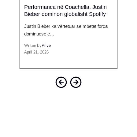
am
Performanca në Coachella, Justin
‘Gën
ën në
Bieber dominon globalisht Spotify
mesaz
Justin Bieber ka vërtetuar se mbetet forca
Gjesti
as
dominuese e…
Writen
August
Writen by
Prive
April 21, 2026