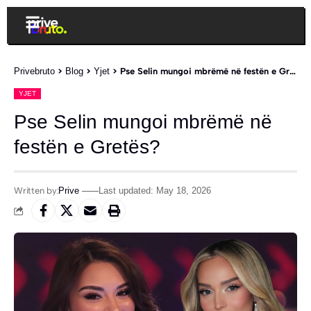
Privebruto
>
Blog
>
Yjet
>
Pse Selin mungoi mbrëmë në festën e Gretës?
YJET
Pse Selin mungoi mbrëmë në
festën e Gretës?
Written by:
Prive
Last updated: May 18, 2026