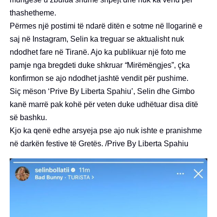
thashetheme.
Përmes një postimi të ndarë ditën e sotme në llogarinë e
saj në Instagram, Selin ka treguar se aktualisht nuk
ndodhet fare në Tiranë. Ajo ka publikuar një foto me
pamje nga bregdeti duke shkruar
“
Mirëmëngjes”, çka
konfirmon se ajo ndodhet jashtë vendit për pushime.
Siç mëson ‘Prive By Liberta Spahiu’, Selin dhe Gimbo
kanë marrë pak kohë për veten duke udhëtuar disa ditë
së bashku.
Kjo ka qenë edhe arsyeja pse ajo nuk ishte e pranishme
në darkën festive të Gretës. /Prive By Liberta Spahiu