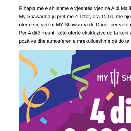
Rihapja më e shijshme e vjeshtës vjen në Albi Mall
My Shawarma ju pret më 4 Tetor, ora 15:00, me një fr
ofertë siç vetëm MY Shawarma di: Doner për vetëm
Për 4 ditë rresht, këtë ofertë ekskluzive do ta keni
pozitive dhe atmosferën e mrekullueshme që do ta k