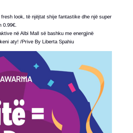
!
esh look, të njëjtat shije fantastike dhe një super
 0.99€.
 aktive në Albi Mall së bashku me energjinë
eni aty! /Prive By Liberta Spahiu