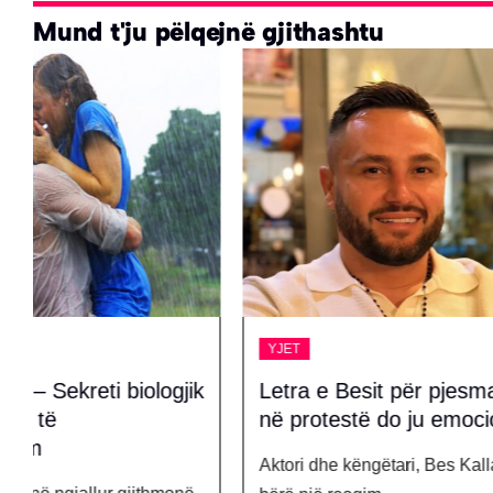
Mund t'ju pëlqejnë gjithashtu
YJET
YJET
Letra e Besit për pjesmarrjen
Pse rrë
në protestë do ju emocionojë
Ora dhe 
“Vogue 
Aktori dhe këngëtari, Bes Kallaku, ka