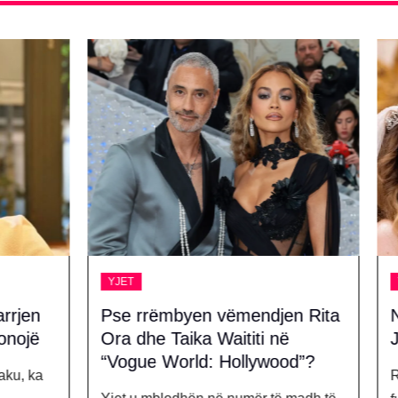
YJET
mbyen vëmendjen Rita
Një muaj pas, gruaja 
Taika Waititi në
Jotës rrëqeth me fjalë
World: Hollywood”?
Rute Cardoso, bashkëshortj