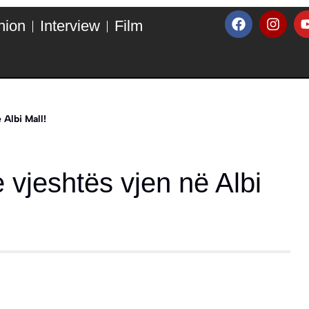
hion
Interview
Film
 Albi Mall!
 vjeshtës vjen në Albi