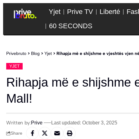
Yjet
Prive TV
Liberté
Fas
60 SECONDS
Privebruto
>
Blog
>
Yjet
>
Rihapja më e shijshme e vjeshtës vjen në
YJET
Rihapja më e shijshme e
Mall!
Written by:
Prive
Last updated: October 3, 2025
Share