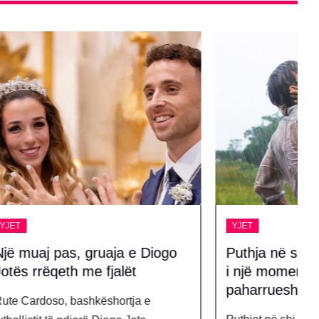
YJET
e Diogo
Puthja në shi – Sekreti biologjik
t
i një momenti të
paharrueshëm
a e