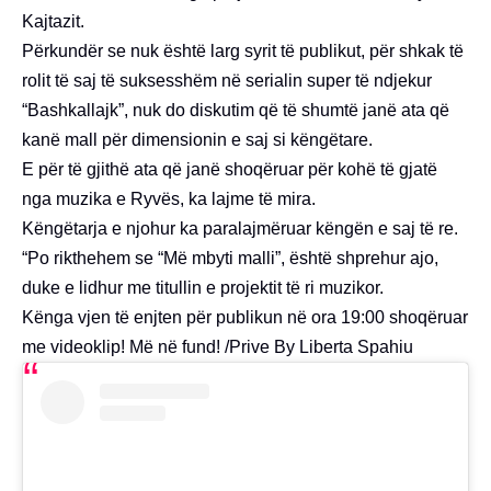
Kajtazit.
Përkundër se nuk është larg syrit të publikut, për shkak të
rolit të saj të suksesshëm në serialin super të ndjekur
“Bashkallajk”, nuk do diskutim që të shumtë janë ata që
kanë mall për dimensionin e saj si këngëtare.
E për të gjithë ata që janë shoqëruar për kohë të gjatë
nga muzika e Ryvës, ka lajme të mira.
Këngëtarja e njohur ka paralajmëruar këngën e saj të re.
“Po rikthehem se “Më mbyti malli”, është shprehur ajo,
duke e lidhur me titullin e projektit të ri muzikor.
Kënga vjen të enjten për publikun në ora 19:00 shoqëruar
me videoklip! Më në fund! /Prive By Liberta Spahiu