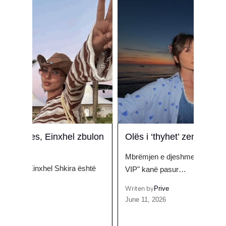
bulon
Olës i ‘thyhet’ zemra nga Adioni
Pse 
Chat
Mbrëmjen e djeshme, banorët e "Ferma
shën
shtë
VIP" kanë pasur…
Një b
Writen by
Prive
tryez
June 11, 2026
Writen
Septem