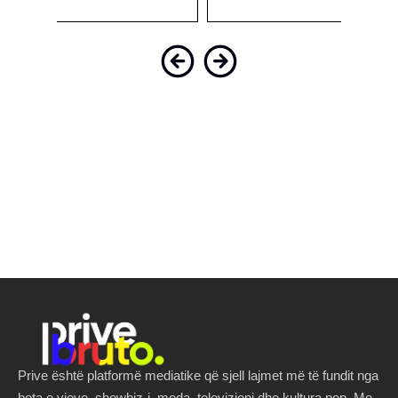
Prive është platformë mediatike që sjell lajmet më të fundit nga
bota e yjeve, showbiz-i, moda, televizioni dhe kultura pop. Me