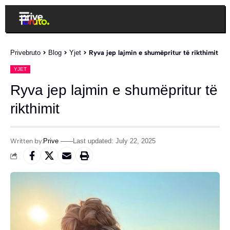
Privebruto
>
Blog
>
Yjet
>
Ryva jep lajmin e shumëpritur të rikthimit
YJET
Ryva jep lajmin e shumëpritur të
rikthimit
Written by:
Prive
Last updated: July 22, 2025