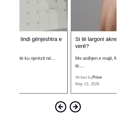
htra e
Si të largoni aknet e shpinës këtë
Erio
verë?
vend
në…
Me ardhjen e majit, fillon sezoni i fustaneve
Ish-kr
të…
është
Writen by
Prive
Writen
May 13, 2026
June 2