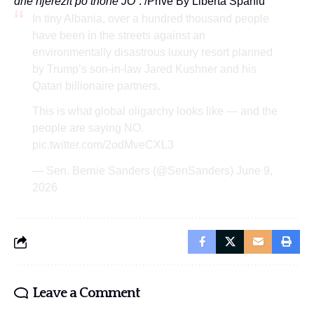
dhe njerëzit po thonë JO”
. /Prive By Liberta Spahiu
In tiny Albania, over a hundred thousand people
have been in the streets against an
environmentally disastrous luxury resort planned
by Trump’s son-in-law Jared Kushner and his
Qatari billionaire partners.
This is what global oligarchy looks like — and the
people are saying NO.
pic.twitter.com/2odMveCXL3
— Sen. Bernie Sanders (@SenSanders)
June 9,
2026
Leave a Comment