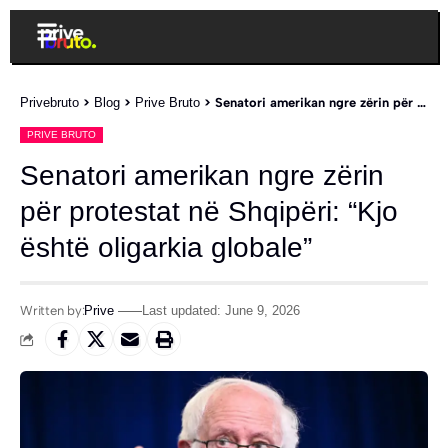
Privebruto
>
Blog
>
Prive Bruto
>
Senatori amerikan ngre zërin për protestat në Shqipëri: “Kjo është oligarkia globale”
PRIVE BRUTO
Senatori amerikan ngre zërin
për protestat në Shqipëri: “Kjo
është oligarkia globale”
Written by:
Prive
Last updated: June 9, 2026