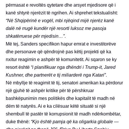
përmasat e revoltës qytetare dhe arsyet mjedisore që i
kanë shtyrë njerëzit të ngrihen. Ai shprehet tekstualisht:
“Në Shqipërinë e vogël, mbi njëqind mijë njerëz kanë
dalë në rrugë kundër një resorti luksoz me pasoja
shkatërruese për mjedisin…”
.
Më tej, Sanders specifikon hapur emrat e investitorëve
dhe personave që qëndrojnë pas këtij projekti që ka
nxitur reagimin e ashpër të komunitetit. Ai sqaron se ky
resort është
“i planifikuar nga dhëndri i Trump-it, Jared
Kushner, dhe partnerët e tij miliarderë nga Katari”
.
Në mbyllje të reagimit të tij, senatori amerikan ka përdorur
një gjuhë të ashpër kritike për të përshkruar
bashkëpunimin mes politikës dhe kapitalit të madh në
dëm të natyrës. Ai e ka cilësuar këtë situatë si një
shembull të pastër të korrupsionit të madh ndërkombëtar,
duke thënë:
“Kjo është pamja që ka oligarkia globale —