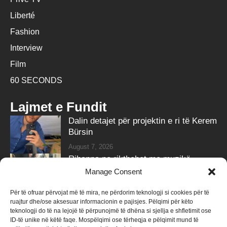
Liberté
Fashion
Interview
Film
60 SECONDS
Lajmet e Fundit
Dalin detajet për projektin e ri të Kerem
Bürsin
August 7, 2026
Rihanna po rikthehet me muzikë,
partneri i zbulon sekretin
Manage Consent
August 7, 2026
Për të ofruar përvojat më të mira, ne përdorim teknologji si cookies për të
ruajtur dhe/ose aksesuar informacionin e pajisjes. Pëlqimi për këto
Follow Us
teknologji do të na lejojë të përpunojmë të dhëna si sjellja e shfletimit ose
ID-të unike në këtë faqe. Mospëlqimi ose tërheqja e pëlqimit mund të
258k
Followers
415k
Followers