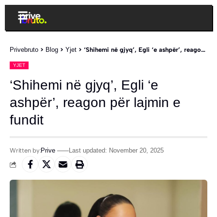
Privebruto
>
Blog
>
Yjet
>
‘Shihemi në gjyq’, Egli ‘e ashpër’, reagon për lajmin e fundit
YJET
‘Shihemi në gjyq’, Egli ‘e
ashpër’, reagon për lajmin e
fundit
Written by:
Prive
Last updated: November 20, 2025