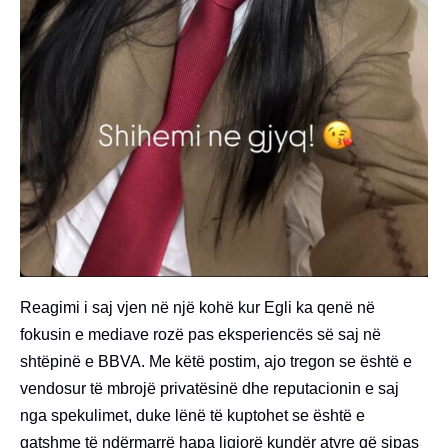
Reagimi i saj vjen në një kohë kur Egli ka qenë në
fokusin e mediave rozë pas eksperiencës së saj në
shtëpinë e BBVA. Me këtë postim, ajo tregon se është e
vendosur të mbrojë privatësinë dhe reputacionin e saj
nga spekulimet, duke lënë të kuptohet se është e
gatshme të ndërmarrë hapa ligjorë kundër atyre që sipas