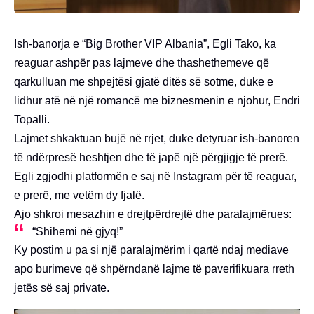
Ish-banorja e “Big Brother VIP Albania”, Egli Tako, ka
reaguar ashpër pas lajmeve dhe thashethemeve që
qarkulluan me shpejtësi gjatë ditës së sotme, duke e
lidhur atë në një romancë me biznesmenin e njohur, Endri
Topalli.
Lajmet shkaktuan bujë në rrjet, duke detyruar ish-banoren
të ndërpresë heshtjen dhe të japë një përgjigje të prerë.
Egli zgjodhi platformën e saj në Instagram për të reaguar,
e prerë, me vetëm dy fjalë.
Ajo shkroi mesazhin e drejtpërdrejtë dhe paralajmërues:
“Shihemi në gjyq!”
Ky postim u pa si një paralajmërim i qartë ndaj mediave
apo burimeve që shpërndanë lajme të paverifikuara rreth
jetës së saj private.