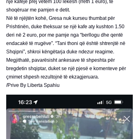
një kafeje prej vetëm 100 lekësh (rreth 1 euro), të
shoqëruar me pamjen e detit.
Në të njëjtën kohë, Gresa nuk kurseu thumbat për
Prishtinën, duke theksuar se një kafe aty kushton 1.50
deri në 2 euro, por me pamje nga “berllogu dhe qentë
endacakë të rrugëve”. “Tani thoni që është shtrenjtë në
Shqipni”, shkroi këngëtarja duke ndezur reagime.
Megjithatë, pavarësisht ankesave të shpeshta për
bregdetin shqiptar, duket se një pjesë e komenteve për
çmimet shpesh rezultojnë të ekzagjeruara.
/Prive By Liberta Spahiu