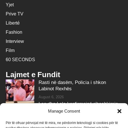
Yjet
Prive TV
Liberté
Fashion
Interview
Film
60 SECONDS
Lajmet e Fundit
Rasti në dasëm, Policia i shkon
Labinot Rexhës
August 6, 2026
Leo dhe Lela konfirmojnë ribashkimin
me klipin e ri
Manage Consent
August 6, 2026
Për të ofruar përvojat më të mira, ne përdorim teknologji si cookies për të