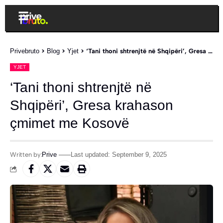
Privebruto
>
Blog
>
Yjet
>
‘Tani thoni shtrenjtë në Shqipëri’, Gresa krahason çmimet me Kosovë
YJET
‘Tani thoni shtrenjtë në
Shqipëri’, Gresa krahason
çmimet me Kosovë
Written by:
Prive
Last updated: September 9, 2025