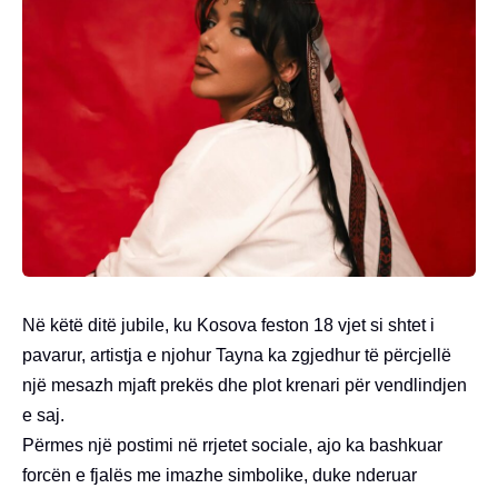
Në këtë ditë jubile, ku Kosova feston 18 vjet si shtet i
pavarur, artistja e njohur Tayna ka zgjedhur të përcjellë
një mesazh mjaft prekës dhe plot krenari për vendlindjen
e saj.
Përmes një postimi në rrjetet sociale, ajo ka bashkuar
forcën e fjalës me imazhe simbolike, duke nderuar