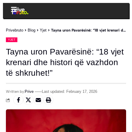
Privebruto
>
Blog
>
Yjet
>
Tayna uron Pavarësinë: “18 vjet krenari dhe histori që vazhdon të shkruhet!”
YJET
Tayna uron Pavarësinë: “18 vjet
krenari dhe histori që vazhdon
të shkruhet!”
Written by:
Prive
Last updated: February 17, 2026