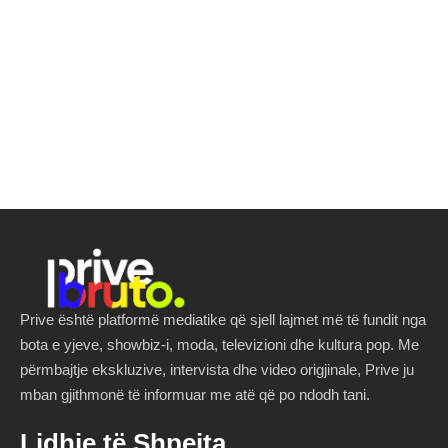
Prive është platformë mediatike që sjell lajmet më të fundit nga
bota e yjeve, showbiz-i, moda, televizioni dhe kultura pop. Me
përmbajtje ekskluzive, intervista dhe video origjinale, Prive ju
mban gjithmonë të informuar me atë që po ndodh tani.
Lidhje të Shpejta