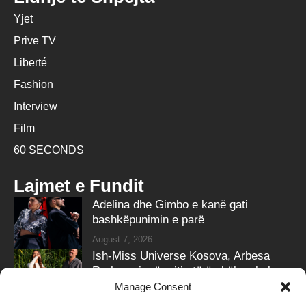
Yjet
Prive TV
Liberté
Fashion
Interview
Film
60 SECONDS
Lajmet e Fundit
Adelina dhe Gimbo e kanë gati
bashkëpunimin e parë
August 7, 2026
Ish-Miss Universe Kosova, Arbesa
Rrahmani, në pritje të ëmbël – zbulon
gjininë e bebit
Manage Consent
August 7, 2026