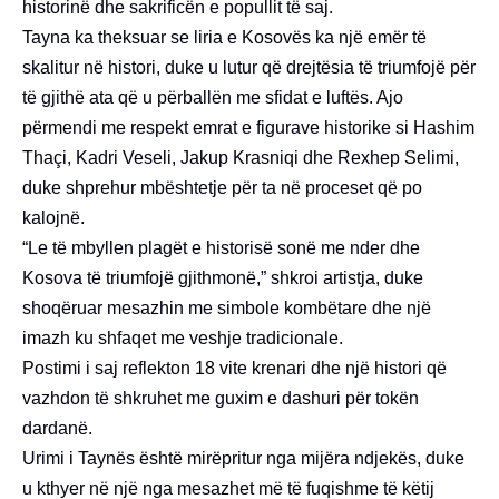
historinë dhe sakrificën e popullit të saj.
Tayna ka theksuar se liria e Kosovës ka një emër të
skalitur në histori, duke u lutur që drejtësia të triumfojë për
të gjithë ata që u përballën me sfidat e luftës. Ajo
përmendi me respekt emrat e figurave historike si Hashim
Thaçi, Kadri Veseli, Jakup Krasniqi dhe Rexhep Selimi,
duke shprehur mbështetje për ta në proceset që po
kalojnë.
“Le të mbyllen plagët e historisë sonë me nder dhe
Kosova të triumfojë gjithmonë,” shkroi artistja, duke
shoqëruar mesazhin me simbole kombëtare dhe një
imazh ku shfaqet me veshje tradicionale.
Postimi i saj reflekton 18 vite krenari dhe një histori që
vazhdon të shkruhet me guxim e dashuri për tokën
dardanë.
Urimi i Taynës është mirëpritur nga mijëra ndjekës, duke
u kthyer në një nga mesazhet më të fuqishme të këtij