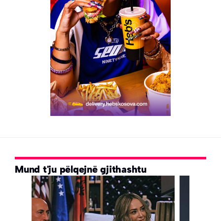
Mund t'ju pëlqejnë gjithashtu