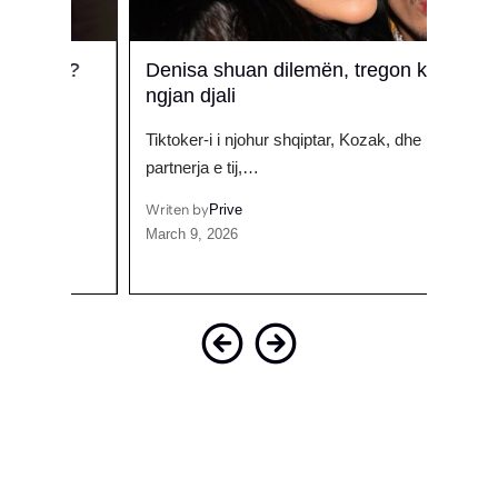
es?
Denisa shuan dilemën, tregon kujt i
Bash
ngjan djali
njoh
e
para
Tiktoker-i i njohur shqiptar, Kozak, dhe
Influe
partnerja e tij,…
Melbo
Writen by
Prive
March 9, 2026
Writen
Octobe