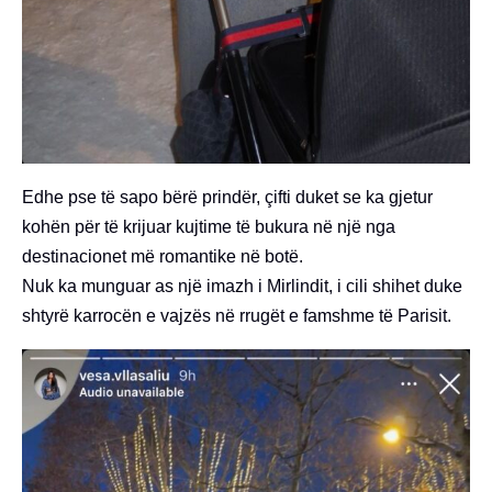
Edhe pse të sapo bërë prindër, çifti duket se ka gjetur
kohën për të krijuar kujtime të bukura në një nga
destinacionet më romantike në botë.
Nuk ka munguar as një imazh i Mirlindit, i cili shihet duke
shtyrë karrocën e vajzës në rrugët e famshme të Parisit.