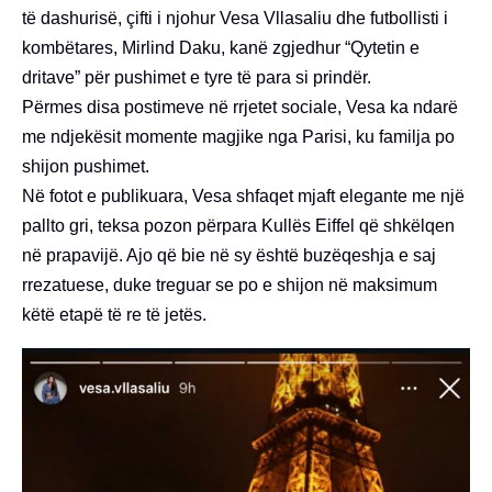
të dashurisë, çifti i njohur Vesa Vllasaliu dhe futbollisti i
kombëtares, Mirlind Daku, kanë zgjedhur “Qytetin e
dritave” për pushimet e tyre të para si prindër.
Përmes disa postimeve në rrjetet sociale, Vesa ka ndarë
me ndjekësit momente magjike nga Parisi, ku familja po
shijon pushimet.
Në fotot e publikuara, Vesa shfaqet mjaft elegante me një
pallto gri, teksa pozon përpara Kullës Eiffel që shkëlqen
në prapavijë. Ajo që bie në sy është buzëqeshja e saj
rrezatuese, duke treguar se po e shijon në maksimum
këtë etapë të re të jetës.