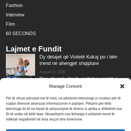
Fashion
Interview
Film
60 SECONDS
Lajmet e Fundit
Dy detajet që Violetë Kukaj po i bën
trend në ahengjet shqiptare
August 9, 2026
Pas shumë vitesh, pajtohen miqtë e
vjetër Stresi dhe Cllevio
Manage Consent
August 9, 2026
Për të ofruar përvojat më të mira, ne përdorim teknologji si cookies për të
ruajtur dhe/ose aksesuar informacionin e pajisjes. Pëlqimi për këto
Follow Us
teknologji do të na lejojë të përpunojmë të dhëna si sjellja e shfletimit ose
ID-të unike në këtë faqe. Mospëlqimi ose tërheqja e pëlqimit mund të
258k
Followers
415k
Followers
ndikojë negativisht në disa veçori dhe funksione.
Like
Follow