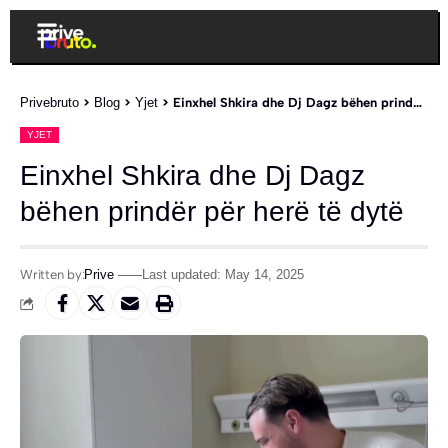
Privebruto
>
Blog
>
Yjet
>
Einxhel Shkira dhe Dj Dagz bëhen prindër për herë të dytë
YJET
Einxhel Shkira dhe Dj Dagz
bëhen prindër për herë të dytë
Written by:
Prive
Last updated: May 14, 2025