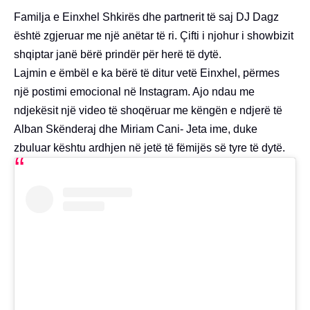
Familja e Einxhel Shkirës dhe partnerit të saj DJ Dagz
është zgjeruar me një anëtar të ri. Çifti i njohur i showbizit
shqiptar janë bërë prindër për herë të dytë.
Lajmin e ëmbël e ka bërë të ditur vetë Einxhel, përmes
një postimi emocional në Instagram. Ajo ndau me
ndjekësit një video të shoqëruar me këngën e ndjerë të
Alban Skënderaj dhe Miriam Cani- Jeta ime, duke
zbuluar kështu ardhjen në jetë të fëmijës së tyre të dytë.