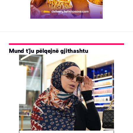
Mund t'ju pëlqejnë gjithashtu