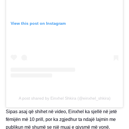
View this post on Instagram
A post shared by Einxhel Shkira (@einxhel_shkira)
Sipas asaj që shihet në video, Einxhel ka sjellë në jetë
fëmijën më 10 prill, por ka zgjedhur ta ndajë lajmin me
publikun më shumë se një muaj e gjysmë më vonë.