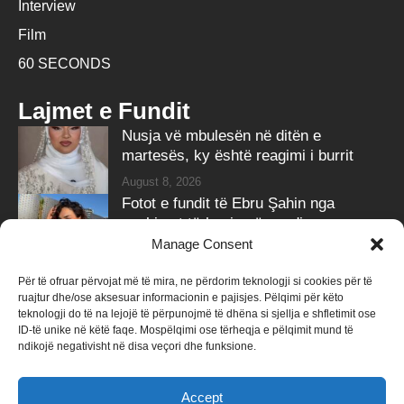
Interview
Film
60 SECONDS
Lajmet e Fundit
Nusja vë mbulesën në ditën e
martesës, ky është reagimi i burrit
August 8, 2026
Fotot e fundit të Ebru Şahin nga
pushimet tërheqin vëmendjen e
ndjekësve
Manage Consent
August 8, 2026
Për të ofruar përvojat më të mira, ne përdorim teknologji si cookies për të
ruajtur dhe/ose aksesuar informacionin e pajisjes. Pëlqimi për këto
Follow Us
teknologji do të na lejojë të përpunojmë të dhëna si sjellja e shfletimit ose
ID-të unike në këtë faqe. Mospëlqimi ose tërheqja e pëlqimit mund të
258k
Followers
415k
Followers
ndikojë negativisht në disa veçori dhe funksione.
Like
Follow
Accept