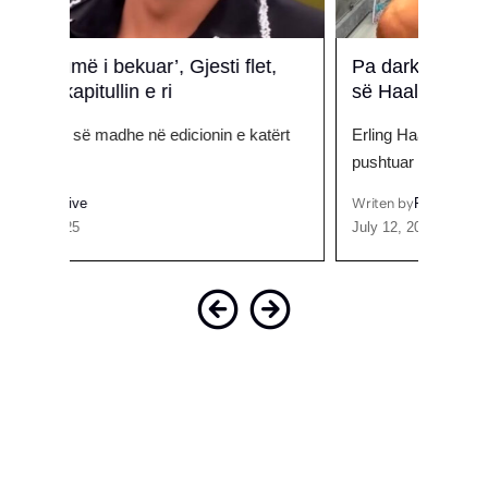
t,
Pa darka e luks, historia e dashurisë
‘Rrin
së Haaland
madh
tërt
Erling Haaland, sulmuesi norvegjez që ka
Yll Li
pushtuar fushat e…
më…
Writen by
Prive
Writen
July 12, 2026
April 