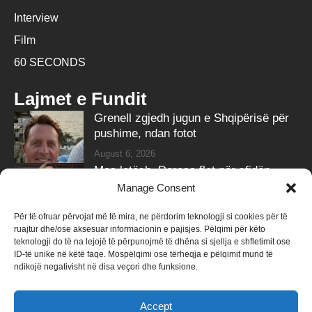
Interview
Film
60 SECONDS
Lajmet e Fundit
Grenell zgjedh jugun e Shqipërisë për
pushime, ndan fotot
August 6, 2026
Mes lotësh, Doresa flet për sfidën
shëndetësore të burrit
Manage Consent
August 6, 2026
Për të ofruar përvojat më të mira, ne përdorim teknologji si cookies për të
ruajtur dhe/ose aksesuar informacionin e pajisjes. Pëlqimi për këto
Follow Us
teknologji do të na lejojë të përpunojmë të dhëna si sjellja e shfletimit ose
ID-të unike në këtë faqe. Mospëlqimi ose tërheqja e pëlqimit mund të
258k
Followers
415k
Followers
ndikojë negativisht në disa veçori dhe funksione.
Like
Follow
Accept