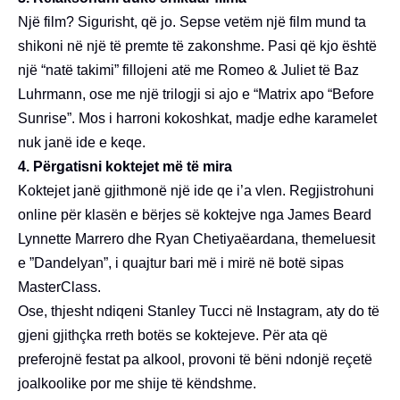
Një film? Sigurisht, që jo. Sepse vetëm një film mund ta
shikoni në një të premte të zakonshme. Pasi që kjo është
një “natë takimi” fillojeni atë me Romeo & Juliet të Baz
Luhrmann, ose me një trilogji si ajo e “Matrix apo “Before
Sunrise”. Mos i harroni kokoshkat, madje edhe karamelet
nuk janë ide e keqe.
4. Përgatisni koktejet më të mira
Koktejet janë gjithmonë një ide qe i’a vlen. Regjistrohuni
online për klasën e bërjes së koktejve nga James Beard
Lynnette Marrero dhe Ryan Chetiyaëardana, themeluesit
e ”Dandelyan”, i quajtur bari më i mirë në botë sipas
MasterClass.
Ose, thjesht ndiqeni Stanley Tucci në Instagram, aty do të
gjeni gjithçka rreth botës se koktejeve. Për ata që
preferojnë festat pa alkool, provoni të bëni ndonjë reçetë
joalkoolike por me shije të këndshme.