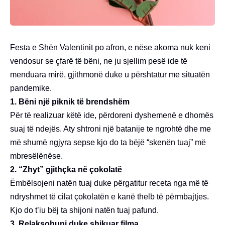
Festa e Shën Valentinit po afron, e nëse akoma nuk keni
vendosur se çfarë të bëni, ne ju sjellim pesë ide të
menduara mirë, gjithmonë duke u përshtatur me situatën
pandemike.
1. Bëni një piknik të brendshëm
Për të realizuar këtë ide, përdoreni dyshemenë e dhomës
suaj të ndejës. Aty shtroni një batanije te ngrohtë dhe me
më shumë ngjyra sepse kjo do ta bëjë “skenën tuaj” më
mbresëlënëse.
2. “Zhyt” gjithçka në çokolatë
Ëmbëlsojeni natën tuaj duke përgatitur receta nga më të
ndryshmet të cilat çokolatën e kanë thelb të përmbajtjes.
Kjo do t’iu bëj ta shijoni natën tuaj pafund.
3. Relaksohuni duke shikuar filma