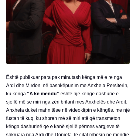
Është publikuar para pak minutash kënga më e re nga
Ardi dhe Mirdoni në bashkëpunim me Anxhela Persiterin,
ku kënga
“A ke mendu”
është një këngë dashurie e
sjellë më së miri nga zëri brilant mes Anxhelës dhe Ardit.
Anxhela duket mahnitëse në videoklipin e këngës, me një
fustan të kuq, ku shpreh më së miri atë që transmeton
kënga dashurinë që e kanë sjellë përmes vargjeve të
shkruara nga Ardi dhe Donjeta, të cilat mbesin në mendje