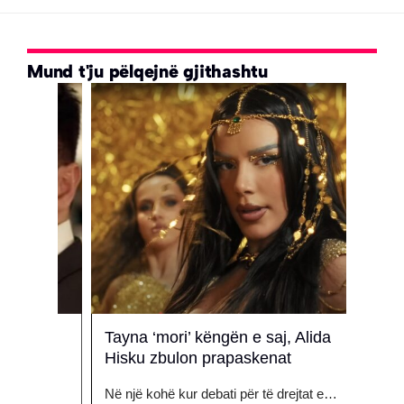
Mund t'ju pëlqejnë gjithashtu
lë
Tayna ‘mori’ këngën e saj, Alida
Egli
Hisku zbulon prapaskenat
arsy
tuar
Në një kohë kur debati për të drejtat e…
Egli 