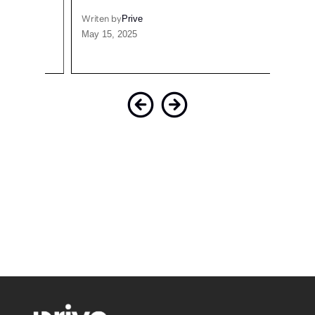
E…
Writen by
Prive
May 15, 2025
Writen
March 