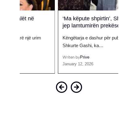
‘Ma këpute shpirtin’, Shkurte Gashi i
Kësht
jep lamtumirën prekëse babait
Gjiko
im
Këngëtarja e dashur për publikun shqiptar,
Zëri, 
Shkurte Gashi, ka…
sot…
Writen by
Prive
Writen
January 12, 2026
Februa