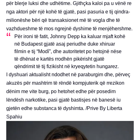
për blerje luksi dhe udhëtime. Gjithçka kaloi pa u vënë re
nga aktori për një kohë të gjatë, pasi pasuria e tij qindra-
milionëshe bëri që transaksionet më të vogla dhe të
vazhdueshme të mos ngrejnë dyshime të menjëhershme.
Për ironi të fatit, Johnny Depp ka kaluar mjaft kohë
në Budapest gjatë asaj periudhe duke xhiruar
filmin e tij “Modì”, dhe autoritetet po hetojnë nëse
të dhënat e kartës rrodhën pikërisht gjatë
qëndrimit të tij fizikisht në kryeqytetin hungarez.
I dyshuari aktualisht ndodhet në paraburgim dhe, përveç
akuzës për mashtrim të rëndë kompjuterik që rrezikon
dënim me vite burg, po hetohet edhe për posedim
lëndësh narkotike, pasi gjatë bastisjes në banesë iu
gjetën edhe substanca të dyshimta. /Prive By Liberta
Spahiu