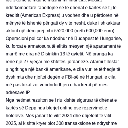
ndërkombëtare raportojnë se të dhënat e kartës së tij të
kreditit (American Express) u vodhën dhe u përdorën në
mënyrë të fshehtë për gati dy vite rresht, duke i shkaktuar
aktorit një dëm prej mbi £520,000 (rreth 600,000 euro).
Operacioni policor ka ndodhur në Budapest të Hungarisë,
ku forcat e armatosura të elitës mësyen një apartament të
marrë me qira në Distriktin 13 të qytetit. Në pranga ka
rënë një 27-vjeçar me shtetësi jordaneze. Alarmi fillestar
u ngrit nga një bankë amerikane, e cila vuri re tërheqje të
dyshimta dhe njoftoi degën e FBI-së në Hungari, e cila
më pas lokalizoi vendndodhjen e hacker-it përmes
adresave IP.
Nga hetimet rezulton se i riu kishte siguruar të dhënat e
kartës së Depp nga blerjet online ose rezervimet e
hoteleve. Mes janarit të vitit 2024 dhe dhjetorit të vitit
2025, ai kishte kryer plot 308 transaksione të ndryshme