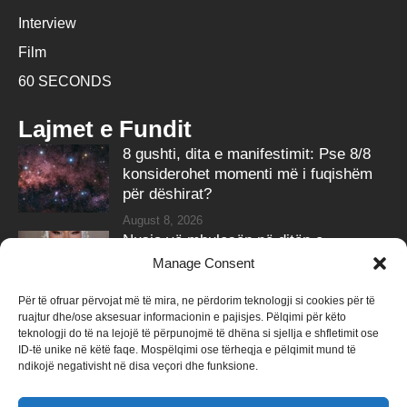
Interview
Film
60 SECONDS
Lajmet e Fundit
8 gushti, dita e manifestimit: Pse 8/8
konsiderohet momenti më i fuqishëm
për dëshirat?
August 8, 2026
Nusja vë mbulesën në ditën e
martesës, ky është reagimi i burrit
Manage Consent
August 8, 2026
Për të ofruar përvojat më të mira, ne përdorim teknologji si cookies për të
ruajtur dhe/ose aksesuar informacionin e pajisjes. Pëlqimi për këto
Follow Us
teknologji do të na lejojë të përpunojmë të dhëna si sjellja e shfletimit ose
ID-të unike në këtë faqe. Mospëlqimi ose tërheqja e pëlqimit mund të
258k
Followers
415k
Followers
ndikojë negativisht në disa veçori dhe funksione.
Like
Follow