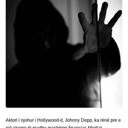
Aktori i njohur i Hollywood-it, Johnny Depp, ka rënë pre e
një skeme të madhe mashtrimi financiar. Mediat