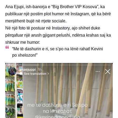
Ana Ejupi, ish-banorja e “Big Brother VIP Kosova”, ka
publikuar një postim plot humor në Instagram, që ka bërë
menjëherë bujë në rrjete sociale.
Në një foto të postuar në Instastory, ajo shihet duke
përqafuar një arush gjigant pelushi, ndërsa krahas saj ka
shkruar me humor:
“Me të dashurin e ri, se s’po na lënë rahat! Kevini
po xhelozon!”