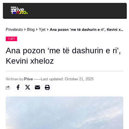
Privebruto
>
Blog
>
Yjet
>
Ana pozon ‘me të dashurin e ri’, Kevini xheloz
YJET
Ana pozon ‘me të dashurin e ri’,
Kevini xheloz
Written by:
Prive
Last updated: October 21, 2025