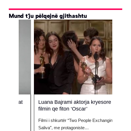
Mund t'ju pëlqejnë gjithashtu
mrat
Luana Bajrami aktorja kryesore ne
Dafi
filmin qe fiton ‘Oscar’
prind
Filmi i shkurtër “Two People Exchanging
Këngët
Saliva”, me protagoniste…
dhe p