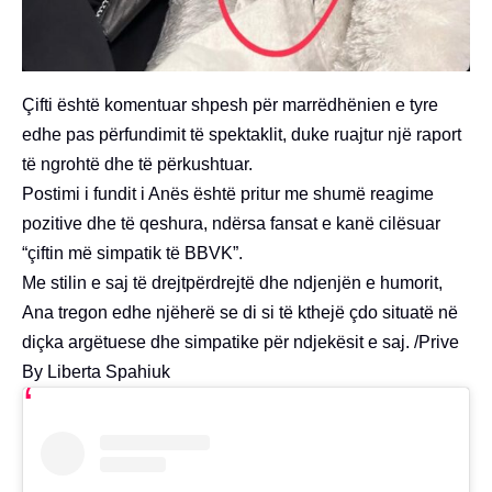
Çifti është komentuar shpesh për marrëdhënien e tyre
edhe pas përfundimit të spektaklit, duke ruajtur një raport
të ngrohtë dhe të përkushtuar.
Postimi i fundit i Anës është pritur me shumë reagime
pozitive dhe të qeshura, ndërsa fansat e kanë cilësuar
“çiftin më simpatik të BBVK”.
Me stilin e saj të drejtpërdrejtë dhe ndjenjën e humorit,
Ana tregon edhe njëherë se di si të kthejë çdo situatë në
diçka argëtuese dhe simpatike për ndjekësit e saj. /Prive
By Liberta Spahiuk