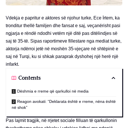
Vdekja e papritur e aktores së njohur turke, Ece İrtem, ka
tronditur thellë familjen dhe fansat e saj, veçanërisht pasi
ngjarja e rëndë ndodhi vetëm një ditë pas ditëlindjes së
saj të 35-të. Sipas raportimeve fillestare nga mediat turke,
aktorja ndërroi jetë në moshën 35-vjeçare në shtëpinë e
saj në Turqi, ku si shkak paraprak dyshohej një herë një
infarkt.
Contents
Dëshmia e rreme që qarkulloi në media
Reagon avokati: “Deklarata është e rreme, nëna është
në shok”
Pas lajmit tragjik, në rrjetet sociale filluan të qarkullonin