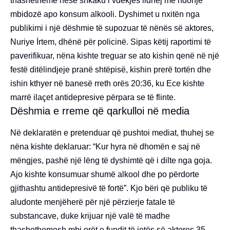
thashetheme nëse shkaku i vdekjes lidhej me ndonjë
mbidozë apo konsum alkooli. Dyshimet u nxitën nga
publikimi i një dëshmie të supozuar të nënës së aktores,
Nuriye İrtem, dhënë për policinë. Sipas këtij raportimi të
paverifikuar, nëna kishte treguar se ato kishin qenë në një
festë ditëlindjeje pranë shtëpisë, kishin prerë tortën dhe
ishin kthyer në banesë rreth orës 20:36, ku Ece kishte
marrë ilaçet antidepresive përpara se të flinte.
Dëshmia e rreme që qarkulloi në media
Në deklaratën e pretenduar që pushtoi mediat, thuhej se
nëna kishte deklaruar: “Kur hyra në dhomën e saj në
mëngjes, pashë një lëng të dyshimtë që i dilte nga goja.
Ajo kishte konsumuar shumë alkool dhe po përdorte
gjithashtu antidepresivë të fortë”. Kjo bëri që publiku të
aludonte menjëherë për një përzierje fatale të
substancave, duke krijuar një valë të madhe
thashethemesh mbi orët e fundit të jetës së aktores 35-