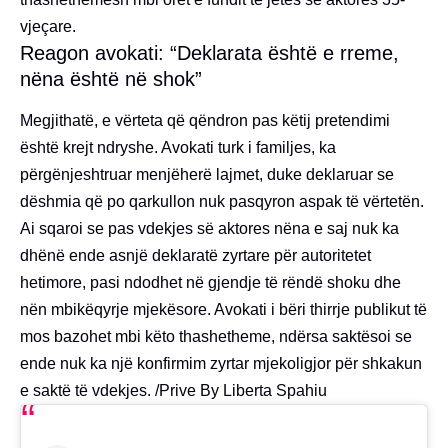
vjeçare.
Reagon avokati: “Deklarata është e rreme,
nëna është në shok”
Megjithatë, e vërteta që qëndron pas këtij pretendimi
është krejt ndryshe. Avokati turk i familjes, ka
përgënjeshtruar menjëherë lajmet, duke deklaruar se
dëshmia që po qarkullon nuk pasqyron aspak të vërtetën.
Ai sqaroi se pas vdekjes së aktores nëna e saj nuk ka
dhënë ende asnjë deklaratë zyrtare për autoritetet
hetimore, pasi ndodhet në gjendje të rëndë shoku dhe
nën mbikëqyrje mjekësore. Avokati i bëri thirrje publikut të
mos bazohet mbi këto thashetheme, ndërsa saktësoi se
ende nuk ka një konfirmim zyrtar mjekoligjor për shkakun
e saktë të vdekjes. /Prive By Liberta Spahiu