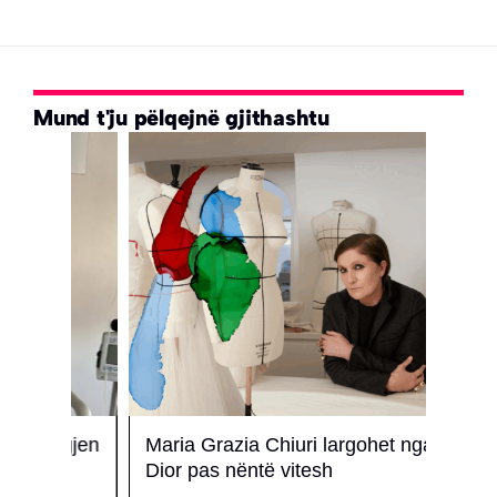
Mund t'ju pëlqejnë gjithashtu
 gjen
Maria Grazia Chiuri largohet nga
E ‘b
Dior pas nëntë vitesh
Iriada