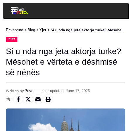
Privebruto
>
Blog
>
Yjet
>
Si u nda nga jeta aktorja turke? Mësohet e vërteta e dëshmisë së nënës
YJET
Si u nda nga jeta aktorja turke?
Mësohet e vërteta e dëshmisë
së nënës
Written by:
Prive
Last updated: June 17, 2026