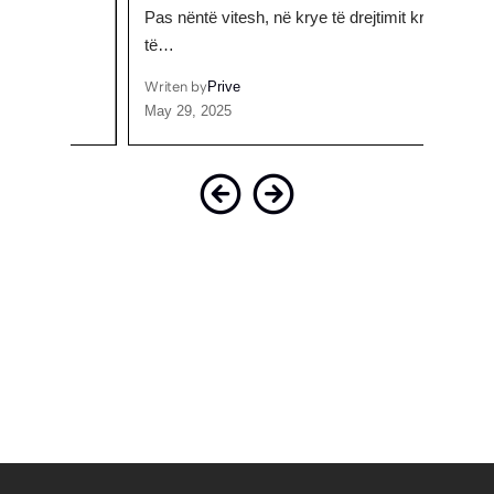
Pas nëntë vitesh, në krye të drejtimit kreativ
reag
të…
Writen
Octobe
Writen by
Prive
May 29, 2025