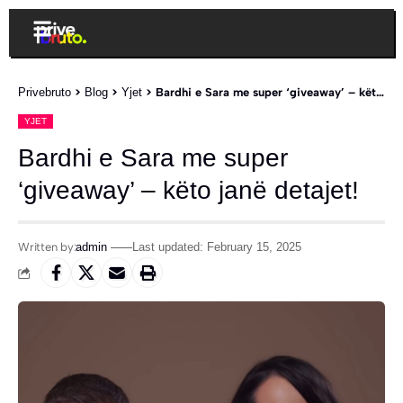
Privebruto
>
Blog
>
Yjet
>
Bardhi e Sara me super ‘giveaway’ – këto janë detajet!
YJET
Bardhi e Sara me super
‘giveaway’ – këto janë detajet!
Written by:
admin
Last updated: February 15, 2025