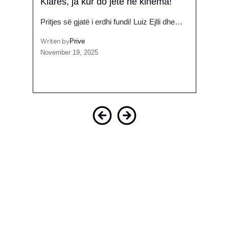
Kiarës, ja kur do jetë në kinema!
flet 
Pritjes së gjatë i erdhi fundi! Luiz Ejlli dhe…
Këngët
ociale,
Luiz
Writen by
Prive
November 19, 2025
Writen
June 4