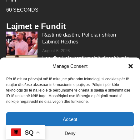
60 SECONDS
Lajmet e Fundit
Rasti në dasëm, Policia i shkon
Labinot Rexhës
August 6, 2026
Leo dhe Lela konfirmojnë ribashkimin
me klipin e ri
Manage Consent
August 6, 2026
Për të ofruar përvojat më të mira, ne përdorim teknologji si cookies për të
ruajtur dhe/ose aksesuar informacionin e pajisjes. Pëlqimi për këto
Follow Us
teknologji do të na lejojë të përpunojmë të dhëna si sjellja e shfletimit ose
ID-të unike në këtë faqe. Mospëlqimi ose tërheqja e pëlqimit mund të
258k
Followers
415k
Followers
ndikojë negativisht në disa veçori dhe funksione.
Like
Follow
Accept
340k
Subscribers
184k
Followers
Subscribe
Follow
SQ
Deny