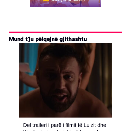
Mund t'ju pëlqejnë gjithashtu
Del traileri i parë i filmit të Luizit dhe
‘Kjo 