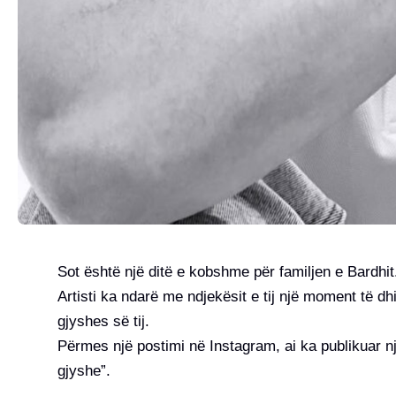
Sot është një ditë e kobshme për familjen e Bardhit
Artisti ka ndarë me ndjekësit e tij një moment të d
gjyshes së tij.
Përmes një postimi në Instagram, ai ka publikuar n
gjyshe”.