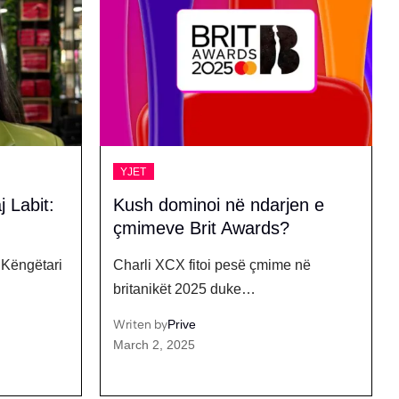
YJET
jen e
‘Respektoni privatësinë time
dhe të familjes’, Gjesti me
kërkesë për fansat
e në
Gjesti ka reaguar përmes një postimi
në rrjetet sociale,…
Writen by
Prive
July 26, 2026