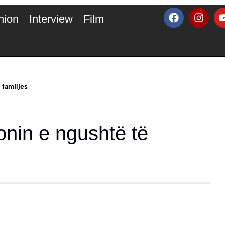
hion
Interview
Film
 familjes
onin e ngushtë të