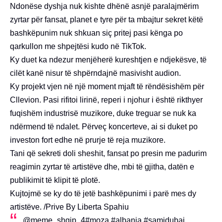
Ndonëse dyshja nuk kishte dhënë asnjë paralajmërim
zyrtar për fansat, planet e tyre për ta mbajtur sekret këtë
bashkëpunim nuk shkuan siç pritej pasi kënga po
qarkullon me shpejtësi kudo në TikTok.
Ky duet ka ndezur menjëherë kureshtjen e ndjekësve, të
cilët kanë nisur të shpërndajnë masivisht audion.
Ky projekt vjen në një moment mjaft të rëndësishëm për
Cllevion. Pasi rifitoi lirinë, reperi i njohur i është rikthyer
fuqishëm industrisë muzikore, duke treguar se nuk ka
ndërmend të ndalet. Përveç koncerteve, ai si duket po
investon fort edhe në prurje të reja muzikore.
Tani që sekreti doli sheshit, fansat po presin me padurim
reagimin zyrtar të artistëve dhe, mbi të gjitha, datën e
publikimit të klipit të plotë.
Kujtojmë se ky do të jetë bashkëpunimi i parë mes dy
artistëve. /Prive By Liberta Spahiu
@meme_shqip_4
#moza
#albania
#samidubai