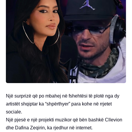
Një surprizë që po mbahej në fshehtësi të plotë nga dy
artistët shqiptar ka “shpërthyer” para kohe në rrjetet
sociale.
Një pjesë e një projekti muzikor që bën bashkë Cllevion
dhe Dafina Zeqirin, ka rjedhur në internet.