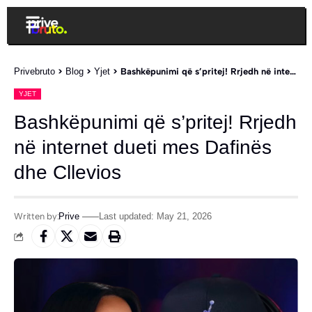
Privebruto
>
Blog
>
Yjet
>
Bashkëpunimi që s’pritej! Rrjedh në internet dueti mes Dafinës dhe Cllevios
YJET
Bashkëpunimi që s’pritej! Rrjedh
në internet dueti mes Dafinës
dhe Cllevios
Written by:
Prive
Last updated: May 21, 2026