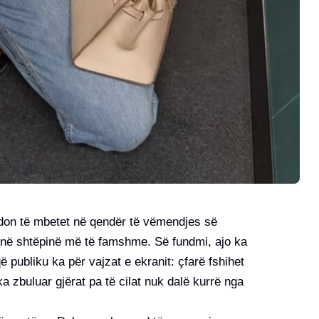
don të mbetet në qendër të vëmendjes së
j në shtëpinë më të famshme. Së fundmi, ajo ka
 publiku ka për vajzat e ekranit: çfarë fshihet
 zbuluar gjërat pa të cilat nuk dalë kurrë nga