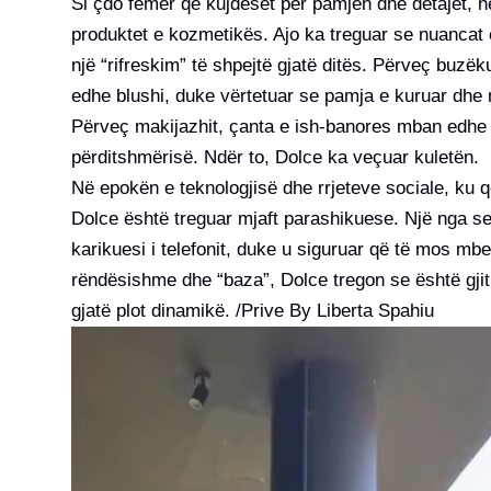
Si çdo femër që kujdeset për pamjen dhe detajet,
produktet e kozmetikës. Ajo ka treguar se nuancat 
një “rifreskim” të shpejtë gjatë ditës. Përveç buzëk
edhe blushi, duke vërtetuar se pamja e kuruar dhe 
Përveç makijazhit, çanta e ish-banores mban edhe 
përditshmërisë. Ndër to, Dolce ka veçuar kuletën.
Në epokën e teknologjisë dhe rrjeteve sociale, ku
Dolce është treguar mjaft parashikuese. Një nga s
karikuesi i telefonit, duke u siguruar që të mos mbe
rëndësishme dhe “baza”, Dolce tregon se është gjit
gjatë plot dinamikë. /Prive By Liberta Spahiu
Video
Player