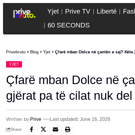
Yjet
Prive TV
Liberté
Fas
60 SECONDS
Privebruto
>
Blog
>
Yjet
>
Çfarë mban Dolce në çantën e saj? Këto ja
YJET
Çfarë mban Dolce në ça
gjërat pa të cilat nuk de
Written by:
Prive
Last updated: June 16, 2026
Share