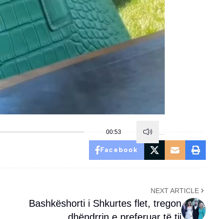
00:53
Facebook
NEXT ARTICLE
Bashkëshorti i Shkurtes flet, tregon
dhëndrrin e preferuar të tij