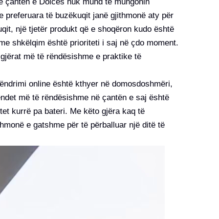
 në çantën e Dolces nuk mund të mungonin
e preferuara të buzëkuqit janë gjithmonë aty për
uqit, një tjetër produkt që e shoqëron kudo është
me shkëlqim është prioriteti i saj në çdo moment.
gjërat më të rëndësishme e praktike të
 qëndrimi online është kthyer në domosdoshmëri,
endet më të rëndësishme në çantën e saj është
tet kurrë pa bateri. Me këto gjëra kaq të
hmonë e gatshme për të përballuar një ditë të