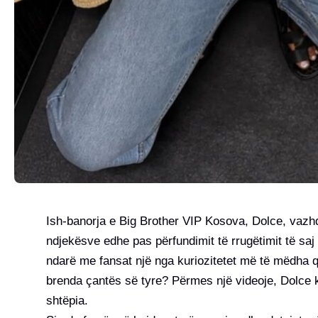
Ish-banorja e Big Brother VIP Kosova, Dolce, vazh
ndjekësve edhe pas përfundimit të rrugëtimit të sa
ndarë me fansat një nga kuriozitetet më të mëdha që
brenda çantës së tyre? Përmes një videoje, Dolce ka
shtëpia.