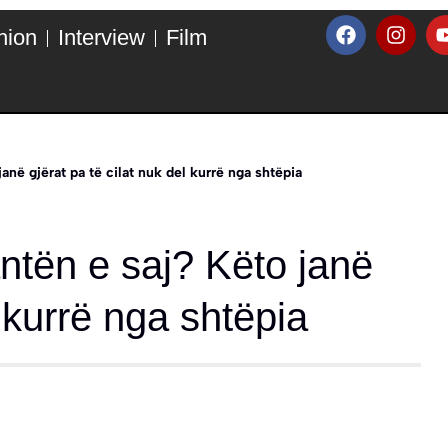
hion
Interview
Film
në gjërat pa të cilat nuk del kurrë nga shtëpia
ntën e saj? Këto janë
l kurrë nga shtëpia