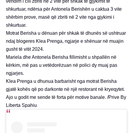
vendim i cili zbriti në 2 vite për shkak të gjykimit të
shkurtuar, ndërsa për Antonela Berishën u caktua 3 vite
shërbim prove, masë që zbriti në 2 vite nga gjykimi i
shkurtuar.
Motrat Berisha u dënuan për shkak të dhunës së ushtruar
ndaj blogeres Klea Prenga, ngjarje e shënuar në muajin
gusht të vitit 2024.
Mariela dhe Antonela Berisha fillimisht u shpallën në
kërkim, më pas u vetëdorëzuan në polici dy muaj pas
ngjarjes.
Klea Prenga u dhunua barbarisht nga motrat Berisha
gjatë kohës që po darkonte në një restorant në kryeqytet.
Ajo u godit me sende të forta për motive banale. /Prive By
Liberta Spahiu