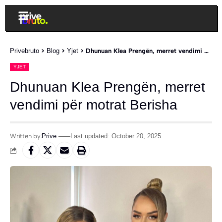
Privebruto
>
Blog
>
Yjet
>
Dhunuan Klea Prengën, merret vendimi për motrat Berisha
YJET
Dhunuan Klea Prengën, merret
vendimi për motrat Berisha
Written by:
Prive
Last updated: October 20, 2025