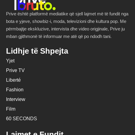
Prive është platformë mediatike që sjell lajmet më të fundit nga
bota e yjeve, showbiz-i, moda, televizioni dhe kultura pop. Me
përmbajtje ekskluzive, intervista dhe video origjinale, Prive ju
mban gjithmonë të informuar me atë që po ndodh tani.
Lidhje të Shpejta
Yjet
Prive TV
Liberté
Fashion
Interview
Film
60 SECONDS
Lajmet e Fundit