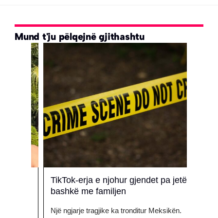
Mund t'ju pëlqejnë gjithashtu
TikTok-erja e njohur gjendet pa jetë
Psiki
nës
bashkë me familjen
prez
po…
Një ngjarje tragjike ka tronditur Meksikën.
Sipas