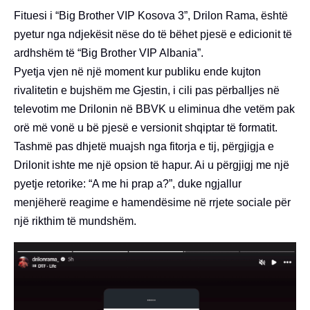
Fituesi i “Big Brother VIP Kosova 3”, Drilon Rama, është
pyetur nga ndjekësit nëse do të bëhet pjesë e edicionit të
ardhshëm të “Big Brother VIP Albania”.
Pyetja vjen në një moment kur publiku ende kujton
rivalitetin e bujshëm me Gjestin, i cili pas përballjes në
televotim me Drilonin në BBVK u eliminua dhe vetëm pak
orë më vonë u bë pjesë e versionit shqiptar të formatit.
Tashmë pas dhjetë muajsh nga fitorja e tij, përgjigja e
Drilonit ishte me një opsion të hapur. Ai u përgjigj me një
pyetje retorike: “A me hi prap a?”, duke ngjallur
menjëherë reagime e hamendësime në rrjete sociale për
një rikthim të mundshëm.