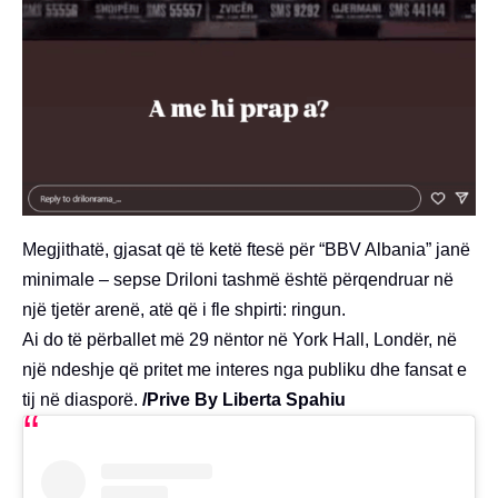
Megjithatë, gjasat që të ketë ftesë për “BBV Albania” janë
minimale – sepse Driloni tashmë është përqendruar në
një tjetër arenë, atë që i fle shpirti: ringun.
Ai do të përballet më 29 nëntor në York Hall, Londër, në
një ndeshje që pritet me interes nga publiku dhe fansat e
tij në diasporë.
/Prive By Liberta Spahiu