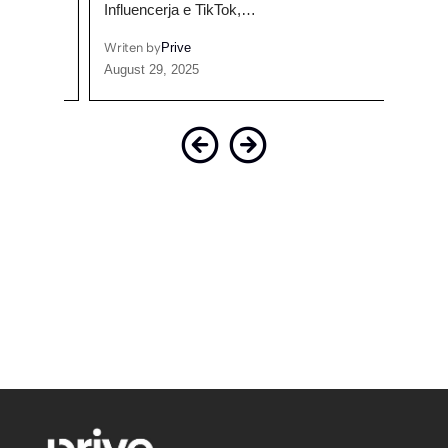
Influencerja e TikTok,…
dalë
Writen by
Prive
Writen
August 29, 2025
Septem