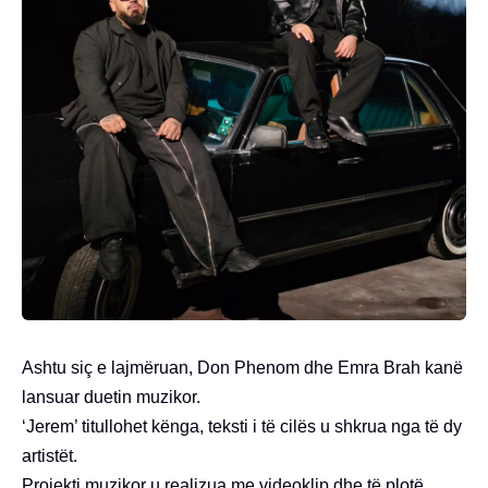
Ashtu siç e lajmëruan, Don Phenom dhe Emra Brah kanë
lansuar duetin muzikor.
‘Jerem’ titullohet kënga, teksti i të cilës u shkrua nga të dy
artistët.
Projekti muzikor u realizua me videoklip dhe të plotë