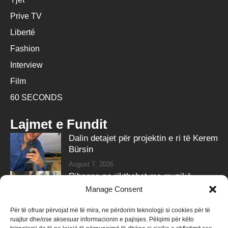
Prive TV
Liberté
Fashion
Interview
Film
60 SECONDS
Lajmet e Fundit
Dalin detajet për projektin e ri të Kerem
Bürsin
August 7, 2026
Rihanna po rikthehet me muzikë,
partneri i zbulon sekretin
Manage Consent
August 7, 2026
Për të ofruar përvojat më të mira, ne përdorim teknologji si cookies për të
ruajtur dhe/ose aksesuar informacionin e pajisjes. Pëlqimi për këto
Follow Us