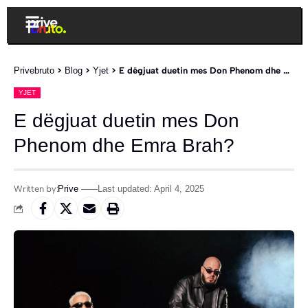
Privebruto
>
Blog
>
Yjet
>
E dëgjuat duetin mes Don Phenom dhe Emra Brah?
YJET
E dëgjuat duetin mes Don
Phenom dhe Emra Brah?
Written by:
Prive
Last updated: April 4, 2025