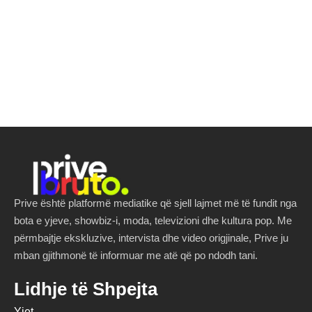
Prive është platformë mediatike që sjell lajmet më të fundit nga
bota e yjeve, showbiz-i, moda, televizioni dhe kultura pop. Me
përmbajtje ekskluzive, intervista dhe video origjinale, Prive ju
mban gjithmonë të informuar me atë që po ndodh tani.
Lidhje të Shpejta
Yjet