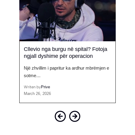
 me
Cllevio nga burgu në spital? Fotoja
“A e 
ngjall dyshime për operacion
degr
it
Një zhvillim i papritur ka ardhur mbrëmjen e
Gjatë
sotme…
ditën
Writen by
Prive
Writen
March 26, 2026
Januar