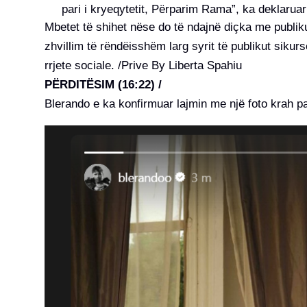
pari i kryeqytetit, Përparim Rama”, ka deklaruar
Mbetet të shihet nëse do të ndajnë diçka me publi
zhvillim të rëndëisshëm larg syrit të publikut sikurs
rrjete sociale. /Prive By Liberta Spahiu
PËRDITËSIM (16:22) /
Blerando e ka konfirmuar lajmin me një foto krah p