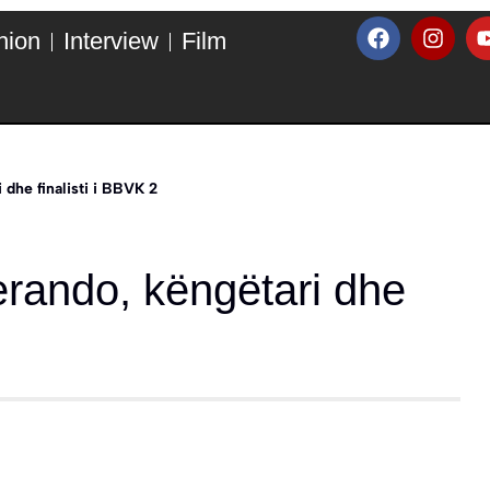
hion
Interview
Film
 dhe finalisti i BBVK 2
erando, këngëtari dhe