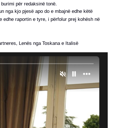
 burimi për redaksinë tonë.
kun nga kjo pjesë apo do e mbajnë edhe këtë
e edhe raportin e tyre, i përfolur prej kohësh në
artneres, Lenës nga Toskana e Italisë