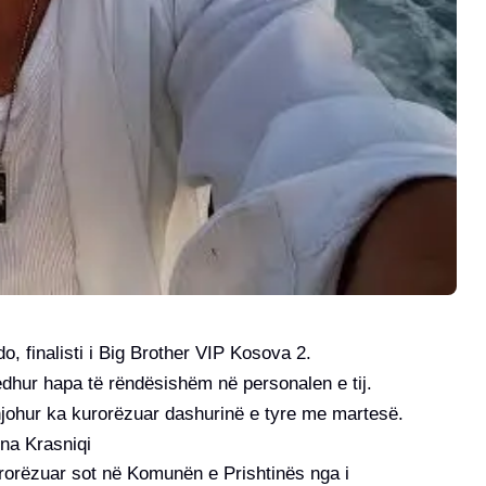
o, finalisti i Big Brother VIP Kosova 2.
hedhur hapa të rëndësishëm në personalen e tij.
njohur ka kurorëzuar dashurinë e tyre me martesë.
na Krasniqi
urorëzuar sot në Komunën e Prishtinës nga i