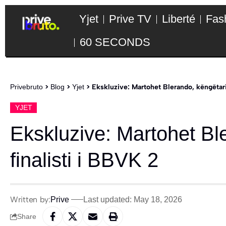
Yjet
Prive TV
Liberté
Fas
60 SECONDS
Privebruto
>
Blog
>
Yjet
>
Ekskluzive: Martohet Blerando, këngëtari
YJET
Ekskluzive: Martohet Bl
finalisti i BBVK 2
Written by:
Prive
Last updated: May 18, 2026
Share