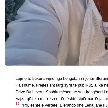
Lajme të bukura vijnë nga këngëtari i njohur Blerand
Pa shumë, krejtësisht larg syrit të publikut, ai ka 
Prive By Liberta Spahiu mëson se sot, këngëtari i 
Vajza që i ka marrë zemrën është sipërmarrësja Le
“Po, është e vërtetë. Blerando dhe Lena janë k